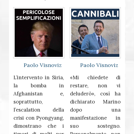
Paolo Visnoviz
Paolo Visnoviz
L’intervento in Siria,
«Mi chiedete di
la bomba in
restare, non vi
Afghanistan e,
deluderò», così ha
soprattutto,
dichiarato Marino
l’escalation della
dopo una
crisi con Pyongyang,
manifestazione in
dimostrano che i
suo sostegno.
timori di molti per
Personalmente non