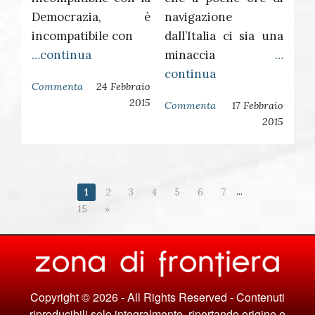
Democrazia, è
navigazione
incompatibile con
dall’Italia ci sia una
…continua
minaccia
…
continua
Commenta
24 Febbraio
2015
Commenta
17 Febbraio
2015
...
1
2
3
4
5
6
7
15
»
Copyright © 2026 - All Rights Reserved - Contenuti
riproducibili solo integralmente, riportando origine e