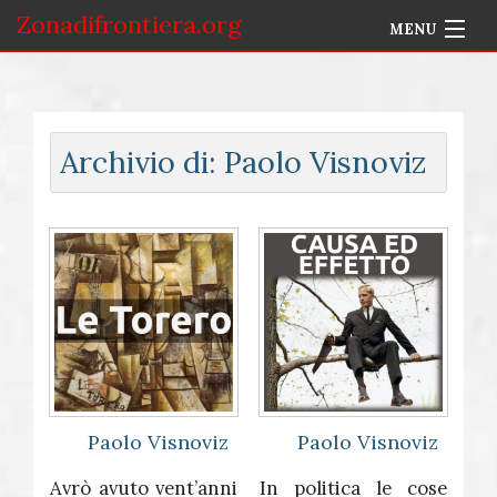
Zonadifrontiera.org
MENU
Home
Selezione per Autore
Archivio di: Paolo Visnoviz
Info
Accedi
Paolo Visnoviz
Paolo Visnoviz
Avrò avuto vent’anni
In politica le cose