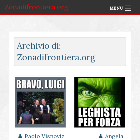
Zonadifrontiera.org
MENU
Home
Selezione per Autore
Archivio di:
Info
Zonadifrontiera.org
Accedi
Paolo Visnoviz
Angela