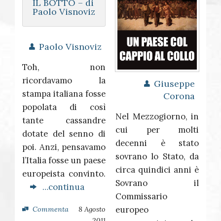
IL BOTTO – di
Paolo Visnoviz
Paolo Visnoviz
Toh, non
ricordavamo la
Giuseppe
stampa italiana fosse
Corona
popolata di così
Nel Mezzogiorno, in
tante cassandre
cui per molti
dotate del senno di
decenni è stato
poi. Anzi, pensavamo
sovrano lo Stato, da
l’Italia fosse un paese
circa quindici anni è
europeista convinto.
Sovrano il
…continua
Commissario
europeo
Commenta
8 Agosto
2011