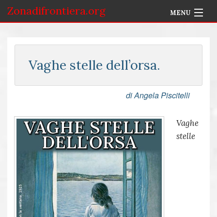
Zonadifrontiera.org
MENU
Home
Selezione per Autore
Vaghe stelle dell’orsa.
Info
di Angela Piscitelli
Accedi
Vaghe
stelle