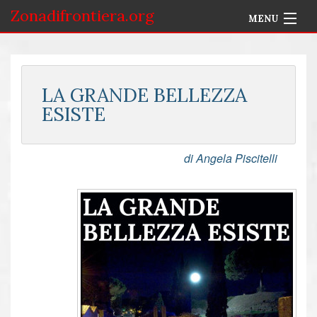
Zonadifrontiera.org
MENU
Home
Selezione per Autore
LA GRANDE BELLEZZA
ESISTE
Info
Accedi
di Angela Piscitelli