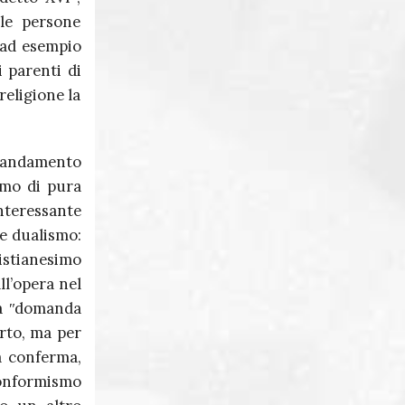
le persone
(ad esempio
 parenti di
 religione la
andamento
tmo di pura
interessante
re dualismo:
ristianesimo
ll’opera nel
la ʺdomanda
erto, ma per
a conferma,
conformismo