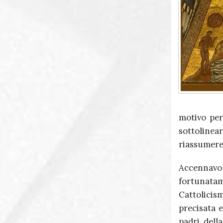
motivo per
sottolinea
riassumere 
Accennavo
fortunata
Cattolicis
precisata e
padri dell