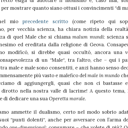
orretto esiga di adottare il monismo è, caso mai, so
per mostrare quanto siano ottusi i convincimenti ʺdi ma
 nel mio
precedente scritto
(come ripeto qui sopr
mo, per vecchia scienza, ha chiara notizia della real
enza di quel Male che si chiama
malum mundi
: scienza 
anesimo ed ereditata dalla religione di Geova. Consape
smo modificó, si direbbe quasi occultó, ancora una 
onsapevolezza di un ʺMaleʺ, tra l’altro, che – qui i pa
 tra male e male sono consentiti, e anzi hanno senso dec
immensamente più vasto e malefico del
male in mundo
che
cciamo di aggiungergli, quasi che non ci bastasse e
 dirotto nella nostra valle di lacrime! A questo tema, 
 di dedicare una sua
Operetta morale.
cismo ammette il dualismo, certo nel modo sobrio ada
suoi ʺpunti dolentiʺ, anche per avversare con l’arma del
ondo
one-dimensional
: consumare – che volete di più? O