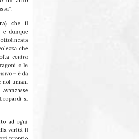
lo un altro
ssaʺ.
a) che il
tà e dunque
sottolineata
volezza che
volta
contra
ragoni e le
isivo – è da
 noi umani
 avanzasse
Leopardi si
tto ad ogni
la verità il
ggi proprio