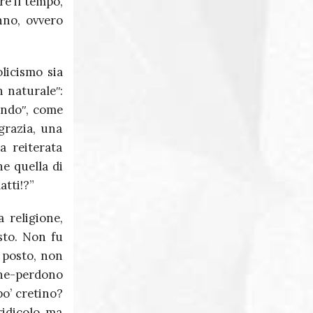
e il tempo,
nno, ovvero
licismo sia
 naturaleʺ:
ondoʺ, come
grazia, una
a reiterata
e quella di
atti!?”
 religione,
sto. Non fu
ó posto, non
one-perdono
po’ cretino?
ridicolo, ma