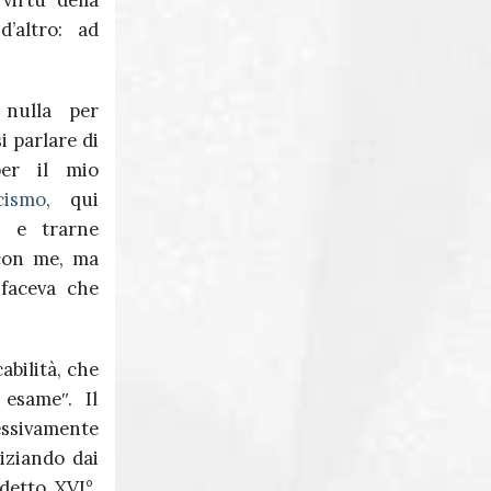
virtù della
Massimo Martini
d’altro: ad
Giuseppe Corona
 nulla per
i parlare di
 per il mio
cismo
, qui
, e trarne
 con me, ma
 faceva che
abilità, che
esameʺ. Il
essivamente
niziando dai
detto XVI°,