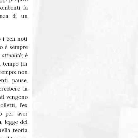
combenti, fa
enza di un
 i ben noti
smo è sempre
a
attualità
; è
l tempo (in
l tempo: non
nti pause,
erebbero la
rati vengono
letti, l’ex
o per aver
a, legge del
ella teoria