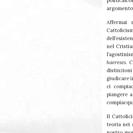
politicalc
argomento 
Affermai
Cattolicis
dell’esist
nel Cristi
l’agostini
haereses
. C
distinzioni
giudicare 
ci compia
piangere a
compiacque
Il Cattoli
teoria nei 
nostro m