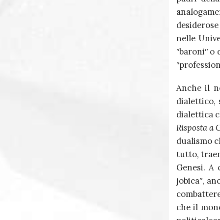
analogame
desiderose
nelle Univ
ʺbaroniʺ o d
ʺprofession
Anche il n
dialettico
dialettica 
Risposta a 
dualismo ch
tutto, trae
Genesi. A 
jobicaʺ, an
combattere
che il mon