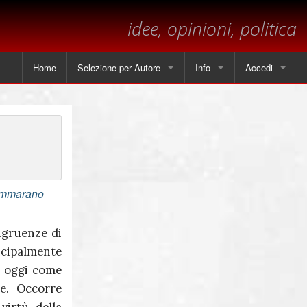
idee, opinioni, politica
Home
Selezione per Autore
Info
Accedi
Tutti gli articoli
Contatti
Angela Piscitelli
Sul margine
Leonardo Cammarano
Dichiarazione sulla privacy
Marsilio
ammarano
Andrea Mastrantoni
ngruenze di
ncipalmente
Paolo Visnoviz
i oggi come
Mario Colella
e. Occorre