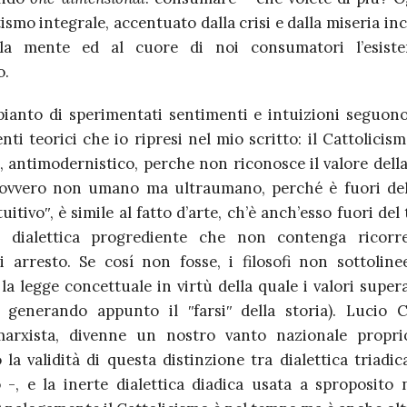
smo integrale, accentuato dalla crisi e dalla miseria in
lla mente ed al cuore di noi consumatori l’esist
o.
pianto di sperimentati sentimenti e intuizioni seguono
ti teorici che io ripresi nel mio scritto: il Cattolici
, antimodernistico, perche non riconosce il valore dell
, ovvero non umano ma ultraumano, perché è fuori de
uitivoʺ, è simile al fatto d’arte, ch’è anch’esso fuori de
a dialettica progrediente che non contenga ricorre
i arresto. Se cosí non fosse, i filosofi non sottoline
 la legge concettuale in virtù della quale i valori supe
, generando appunto il ʺfarsiʺ della storia). Lucio Col
marxista, divenne un nostro vanto nazionale propri
 la validità di questa distinzione tra dialettica triadic
-, e la inerte dialettica diadica usata a sproposito n