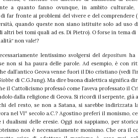
nte a quanto fanno ovunque, in ambito culturale, 
 di far fronte ai problemi del vivere e del comprendere 
ersità, quando queste non siano istituite solo ad uso di
i altri bei tomi quali ad es. Di Pietro). O forse in tema di
alitàʺ non vale!?
ecessariamente lentissimo svolgersi del
depositum
ha 
, se non si ha paura delle parole. Ad esempio, è con ri
che dall’antico Geova venne fuori il Dio cristiano (vedi l’
Giobbe
di C.G.Jung). Ma dire buona dialettica significa di
e il Cattolicismo professó come l’aveva professato il C
ndolo dalla religione di Geova. Si ricordi il serpente, già a
chi del resto, se non a Satana, si sarebbe indirizzata 
cora nel VI° secolo a.C.? Agostino preferí il monismo, c
 i dualismi delle eresie. Oggi noi sappiamo, per storic
oteismo non è necessariamente monismo. Che ora il 