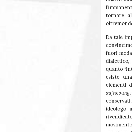
l’immanenti
tornare a
oltremond
Da tale im
convincimen
fuori moda
dialettico
quanto ʺint
esiste un
elementi d
aufhebung
,
conservati
ideologo 
rivendicato
movimento 