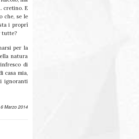
 cretino. E
 che, se le
ta i proprî
 tutte?
narsi per la
ella natura
infresco di
i casa mia,
i ignoranti
, 6 Marzo 2014