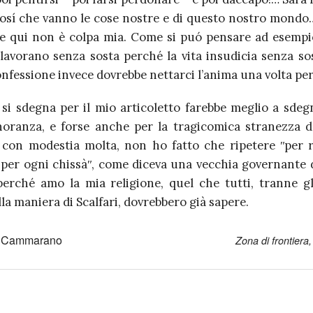
cosí che vanno le cose nostre e di questo nostro mondo…
e qui non è colpa mia. Come si puó pensare ad esempio
 lavorano senza sosta perché la vita insudicia senza sos
onfessione invece dovrebbe nettarci l’anima una volta per
 si sdegna per il mio articoletto farebbe meglio a sdeg
noranza, e forse anche per la tragicomica stranezza d
 con modestia molta, non ho fatto che ripetere ʺper r
per ogni chissàʺ, come diceva una vecchia governante d
erché amo la mia religione, quel che tutti, tranne gl
lla maniera di Scalfari, dovrebbero già sapere.
 Cammarano
Zona di frontiera