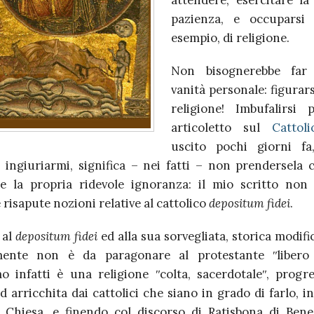
attendere, esercitare la 
pazienza, e occuparsi 
esempio, di religione.
Non bisognerebbe far
vanità personale: figurars
religione! Imbufalirsi
articoletto sul
Cattoli
uscito pochi giorni fa
 ingiuriarmi, significa – nei fatti – non prendersela
re la propria ridevole ignoranza: il mio scritto non
risapute nozioni relative al cattolico
depositum fidei
.
 al
depositum fidei
ed alla sua sorvegliata, storica modific
mente non è da paragonare al protestante ʺlibero 
mo infatti è una religione ʺcolta, sacerdotaleʺ, progr
d arricchita dai cattolici che siano in grado di farlo, i
a Chiesa, e finendo col discorso di Ratisbona di Bene