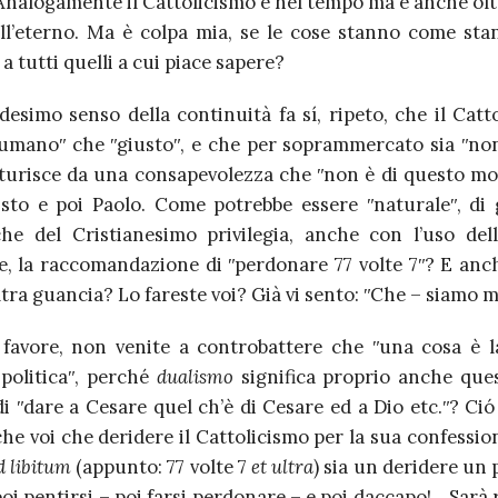
Analogamente il Cattolicismo è nel tempo ma è anche oltr
l’eterno. Ma è colpa mia, se le cose stanno come sta
a tutti quelli a cui piace sapere?
esimo senso della continuità fa sí, ripeto, che il Catto
ʺumanoʺ che ʺgiustoʺ, e che per soprammercato sia ʺnon
turisce da una consapevolezza che ʺnon è di questo m
isto e poi Paolo. Come potrebbe essere ʺnaturaleʺ, di 
che del Cristianesimo privilegia, anche con l’uso dell
e, la raccomandazione di ʺperdonare 77 volte 7ʺ? E anch
ltra guancia? Lo fareste voi? Già vi sento: ʺChe – siamo m
 favore, non venite a controbattere che ʺuna cosa è la
 politicaʺ, perché
dualismo
significa proprio anche que
i ʺdare a Cesare quel ch’è di Cesare ed a Dio etc.ʺ? Ci
che voi che deridere il Cattolicismo per la sua confessi
d libitum
(appunto: 77 volte 7
et ultra
) sia un deridere un 
oi pentirsi – poi farsi perdonare – e poi daccapo!… Sarà 