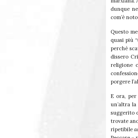
marxiana. 
dunque nel
com’è noto 
Questo med
quasi più 
perché sca
dissero Cr
religione 
confession
porgere l’a
E ora, per
un’altra la
suggerito d
trovate an
ripetibile
a
Peccare – p