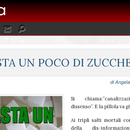
STA UN POCO DI ZUCCH
di Angela 
Si chiama:”canalizza
dissenso”. E la pillola va g
Ai tripli salti mortali c
della dis-informazi