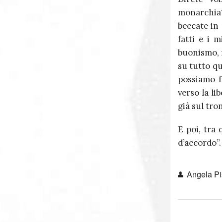
monarchia?
beccate in 
fatti e i 
buonismo, 
su tutto qu
possiamo f
verso la li
già sul tro
E poi, tra 
d’accordo”. 
Angela Pis