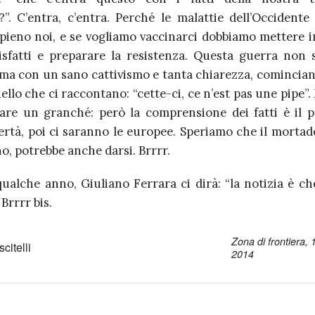
”. C’entra, c’entra. Perché le malattie dell’Occidente
pieno noi, e se vogliamo vaccinarci dobbiamo mettere in 
misfatti e preparare la resistenza. Questa guerra non s
ma con un sano cattivismo e tanta chiarezza, cominciand
ello che ci raccontano: “cette-ci, ce n’est pas une pipe”.
are un granché: però la comprensione dei fatti è il 
bertà, poi ci saranno le europee. Speriamo che il mortad
no, potrebbe anche darsi. Brrrr.
qualche anno, Giuliano Ferrara ci dirà: “la notizia è ch
Brrrr bis.
Zona di frontiera,
citelli
2014