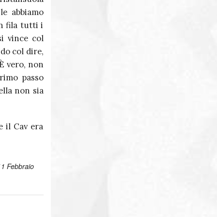
 le abbiamo
fila tutti i
i vince col
o col dire,
 È vero, non
primo passo
ella non sia
e il Cav era
 11 Febbraio