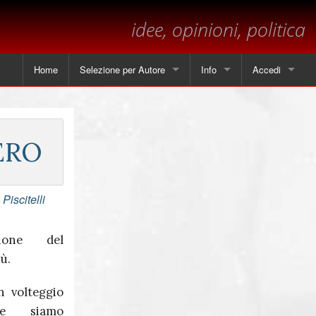
idee, opinioni, politica
Home
Selezione per Autore
Info
Accedi
Tutti gli articoli
Contatti
Angela Piscitelli
Sul margine
ERO
Leonardo Cammarano
Dichiarazione sulla privacy
Marsilio
Piscitelli
Andrea Mastrantoni
zione del
iù.
Paolo Visnoviz
on volteggio
Mario Colella
one siamo