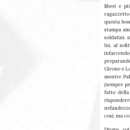
liberi e p
ragazzetto
questa bon
stampa ami
soldatini.
lui, al so
infarcendo
preparand
Girone e La
mentre Pal
(sempre pe
fatto dell
rispondere
nefandezze
così, ma co
Direte vo