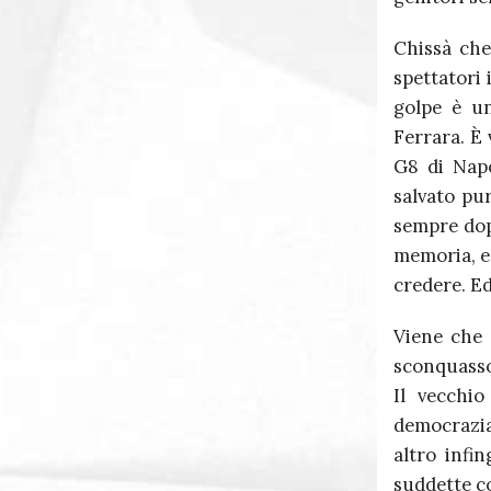
Chissà che
spettatori 
golpe è un
Ferrara. È 
G8 di Napo
salvato pur
sempre dop
memoria, e 
credere. Ed
Viene che 
sconquasso
Il vecchio
democrazia,
altro infi
suddette co