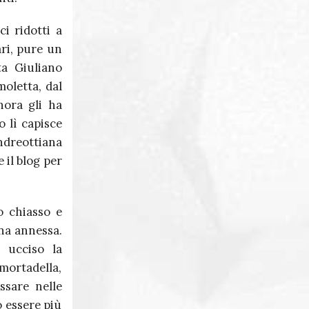
i ridotti a
ari, pure un
ta Giuliano
moletta, dal
nora gli ha
o lì capisce
ndreottiana
 il blog per
o chiasso e
na annessa.
, ucciso la
 mortadella,
ssare nelle
o essere più