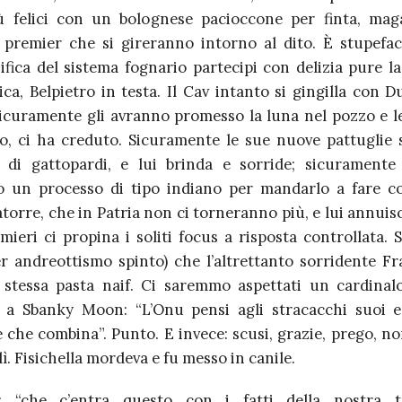
iù felici con un bolognese pacioccone per finta, ma
 premier che si gireranno intorno al dito. È stupefa
ifica del sistema fognario partecipi con delizia pure la
ca, Belpietro in testa. Il Cav intanto si gingilla con D
 sicuramente gli avranno promesso la luna nel pozzo e le
lito, ci ha creduto. Sicuramente le sue nuove pattuglie 
 di gattopardi, e lui brinda e sorride; sicuramente
o un processo di tipo indiano per mandarlo a fare c
torre, che in Patria non ci torneranno più, e lui annuis
mieri ci propina i soliti focus a risposta controllata. 
r andreottismo spinto) che l’altrettanto sorridente Fr
a stessa pasta naif. Ci saremmo aspettati un cardinal
 a Sbanky Moon: “L’Onu pensi agli stracacchi suoi e
 che combina”. Punto. E invece: scusi, grazie, prego, no
lì. Fisichella mordeva e fu messo in canile.
i: “che c’entra questo con i fatti della nostra tr