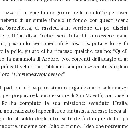
 razza di prozac fanno girare nelle condotte per averc
inebetiti di un simile sfacelo. In fondo, con questi scen
a barzelletta, ci rassicura in versione un po’ discin
vero, il Cav disse: “obbedisco”; infatti il suo essere mam
li, passando per Gheddafi è cosa risaputa e forse fi
e la pelle, giusto ci ha rimesso qualche canino: “Quell
o: la mammola di Arcore.” Noi convinti dall’adagio di a
più cattivelli di lui, l’abbiamo sempre azzeccata: sfogliare
 ora: “Chivieneavvoiadesso?”
i padroni del vapore stanno organizzando schiamazz
 per preparare la successione di Sua Maestà, con vaseli
 Re ha compiuto la sua missione: svenduto l’Italia
 neutralizzato l’apocalittico fantasista. Adesso tocca al
ngardo al soldo degli altri; si tenterà dunque di far pa
ndotte, insieme con l’olio di ricino, l’idea che potremm