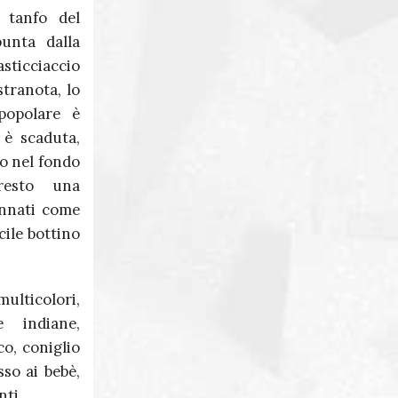
Massimo Martini
l tanfo del
unta dalla
Giuseppe Corona
sticciaccio
stranota, lo
 popolare è
 è scaduta,
o nel fondo
 resto una
sannati come
cile bottino
ulticolori,
e indiane,
o, coniglio
sso ai bebè,
nti.