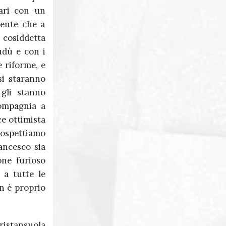
gari con un
cente che a
 cosiddetta
udù e con i
 riforme, e
si staranno
 gli stanno
ompagnia a
ce ottimista
Sospettiamo
ancesco sia
one furioso
 a tutte le
n è proprio
istansuola