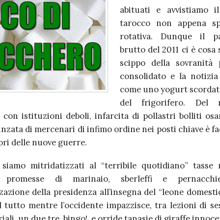
abituati e avvistiamo i
tarocco non appena sp
rotativa. Dunque il pa
brutto del 2011 ci è cosa 
scippo della sovranità
consolidato e la notizia
come uno yogurt scordat
del frigorifero. Del
con istituzioni deboli, infarcita di pollastri bolliti o
inzata di mercenari di infimo ordine nei posti chiave è fa
tori delle nuove guerre.
 siamo mitridatizzati al “terribile quotidiano” tasse m
i, promesse di marinaio, sberleffi e pernacchi
azione della presidenza all’insegna del “leone domestic
il tutto mentre l’occidente impazzisce, tra lezioni di se
iali, un due tre, bingo!, e orride tanasie di giraffe innoce