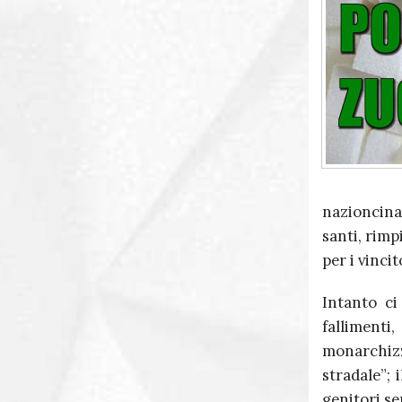
nazioncina 
santi, rimp
per i vinci
Intanto ci
falliment
monarchizz
stradale”; 
genitori ser