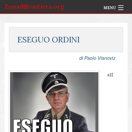
Zonadifrontiera.org
MENU
Home
Selezione per Autore
ESEGUO ORDINI
Info
di Paolo Visnoviz
Accedi
«
Il