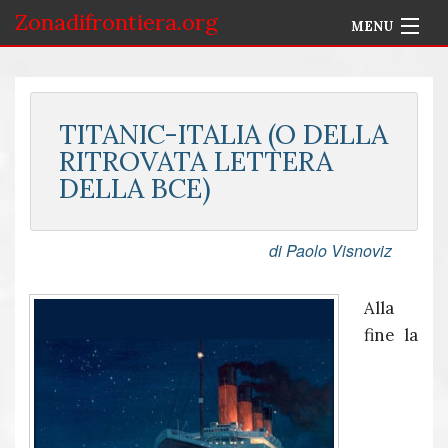
Zonadifrontiera.org
MENU
Home
Selezione per Autore
TITANIC-ITALIA (O DELLA
RITROVATA LETTERA
Info
DELLA BCE)
Accedi
di Paolo Visnoviz
Alla
fine la