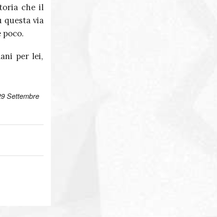
toria che il
u questa via
è poco.
ni per lei,
 29 Settembre