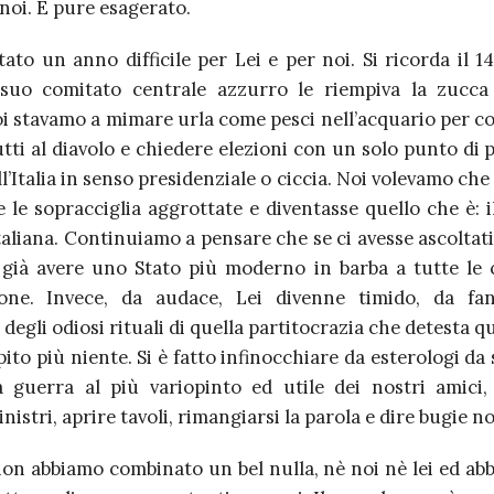
noi. E pure esagerato.
ato un anno difficile per Lei e per noi. Si ricorda il 
suo comitato centrale azzurro le riempiva la zucca
oi stavamo a mimare urla come pesci nell’acquario per c
tti al diavolo e chiedere elezioni con un solo punto di
l’Italia in senso presidenziale o ciccia. Noi volevamo che
e le sopracciglia aggrottate e diventasse quello che è: 
italiana. Continuiamo a pensare che se ci avesse ascoltati
ià avere uno Stato più moderno in barba a tutte le c
ione. Invece, da audace, Lei divenne timido, da fan
degli odiosi rituali di quella partitocrazia che detesta q
pito più niente. Si è fatto infinocchiare da esterologi da
a guerra al più variopinto ed utile dei nostri amici
istri, aprire tavoli, rimangiarsi la parola e dire bugie no
 non abbiamo combinato un bel nulla, nè noi nè lei ed ab