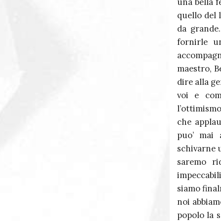
una bella 
quello del 
da grande.
fornirle 
accompagn
maestro, Be
dire alla g
voi e com
l’ottimism
che applau
puo’ mai 
schivarne u
saremo ri
impeccabil
siamo final
noi abbiamo
popolo la s