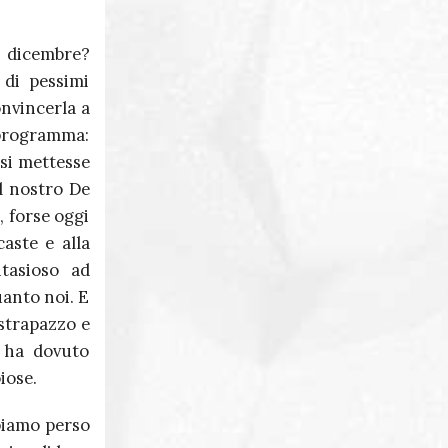
14 dicembre?
 di pessimi
onvincerla a
 programma:
 si mettesse
il nostro De
, forse oggi
aste e alla
tasioso ad
uanto noi. E
 strapazzo e
, ha dovuto
iose.
biamo perso