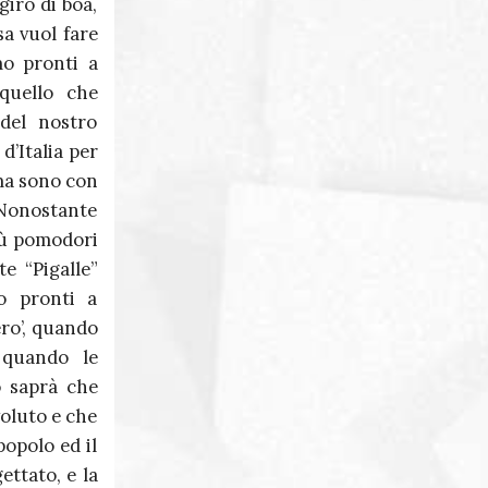
iro di boa,
sa vuol fare
mo pronti a
quello che
del nostro
d’Italia per
 ma sono con
Nonostante
iù pomodori
e “Pigalle”
o pronti a
ero’, quando
 quando le
o saprà che
voluto e che
popolo ed il
ettato, e la