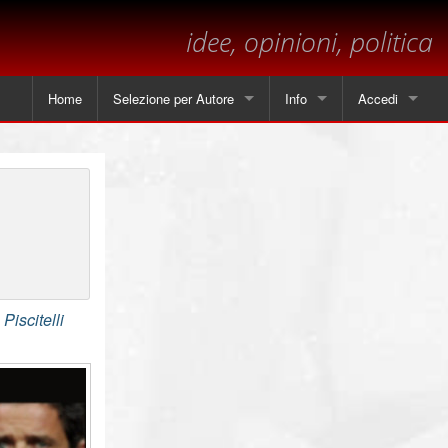
idee, opinioni, politica
Home
Selezione per Autore
Info
Accedi
Tutti gli articoli
Contatti
Angela Piscitelli
Sul margine
Leonardo Cammarano
Dichiarazione sulla privacy
Marsilio
Piscitelli
Andrea Mastrantoni
Paolo Visnoviz
Mario Colella