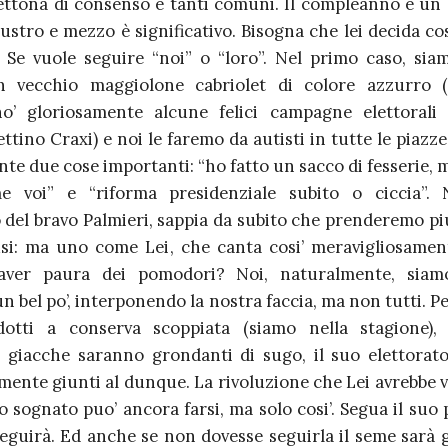
fettona di consenso e tanti comuni. Il compleanno è un g
lustro e mezzo è significativo. Bisogna che lei decida co
 Se vuole seguire “noi” o “loro”. Nel primo caso, sia
un vecchio maggiolone cabriolet di colore azzurro (
o’ gloriosamente alcune felici campagne elettorali 
ttino Craxi) e noi le faremo da autisti in tutte le piazze 
ente due cose importanti: “ho fatto un sacco di fesserie,
e voi” e “riforma presidenziale subito o ciccia”. 
o del bravo Palmieri, sappia da subito che prenderemo p
si: ma uno come Lei, che canta cosi’ meravigliosament
aver paura dei pomodori? Noi, naturalmente, siam
n bel po’, interponendo la nostra faccia, ma non tutti. P
dotti a conserva scoppiata (siamo nella stagione),
i giacche saranno grondanti di sugo, il suo elettorat
mente giunti al dunque. La rivoluzione che Lei avrebbe 
 sognato puo’ ancora farsi, ma solo cosi’. Segua il suo 
eguirà. Ed anche se non dovesse seguirla il seme sarà g