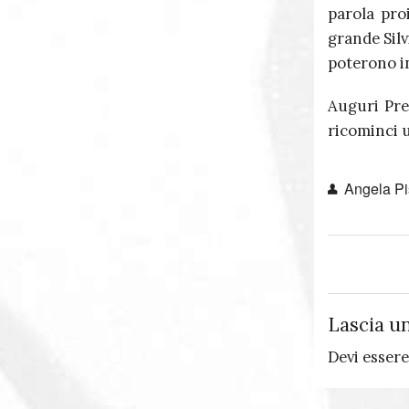
parola proi
grande Silv
poterono in
Auguri Pre
ricominci u
Angela Pis
Lascia u
Devi esser