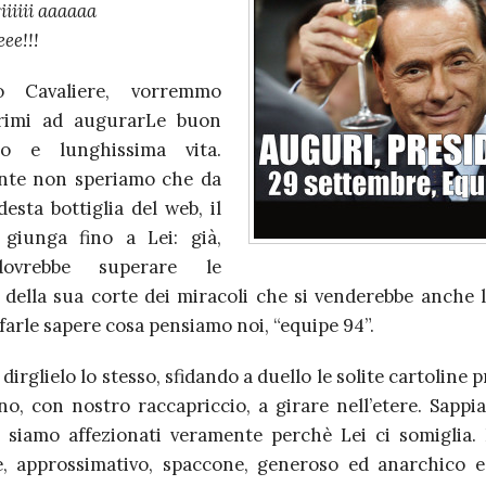
iiiii aaaaaa
ee!!!
o Cavaliere, vorremmo
primi ad augurarLe buon
o e lunghissima vita.
nte non speriamo che da
esta bottiglia del web, il
giunga fino a Lei: già,
ovrebbe superare le
 della sua corte dei miracoli che si venderebbe anche 
farle sapere cosa pensiamo noi, “equipe 94”.
dirglielo lo stesso, sfidando a duello le solite cartoline 
o, con nostro raccapriccio, a girare nell’etere. Sappia
 siamo affezionati veramente perchè Lei ci somiglia. E
e, approssimativo, spaccone, generoso ed anarchico 