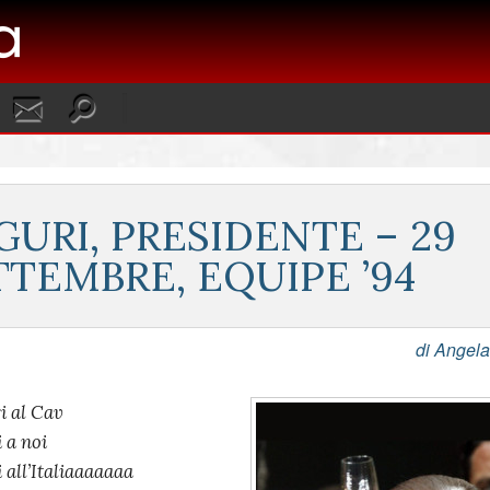
GURI, PRESIDENTE – 29
TTEMBRE, EQUIPE ’94
di Angela 
i al Cav
 a noi
 all’Italiaaaaaaa