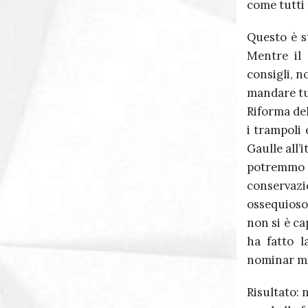
come tutti 
Questo è st
Mentre il 
consigli, n
mandare tu
Riforma del
i trampoli 
Gaulle all’
potremmo g
conservaz
ossequioso 
non si è ca
ha fatto l
nominar min
Risultato: