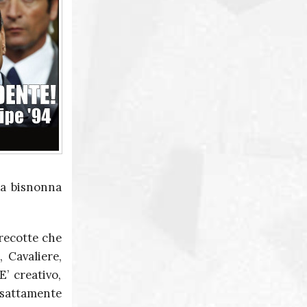
Massimo Martini
Giuseppe Corona
la bisnonna
precotte che
, Cavaliere,
’ creativo,
esattamente