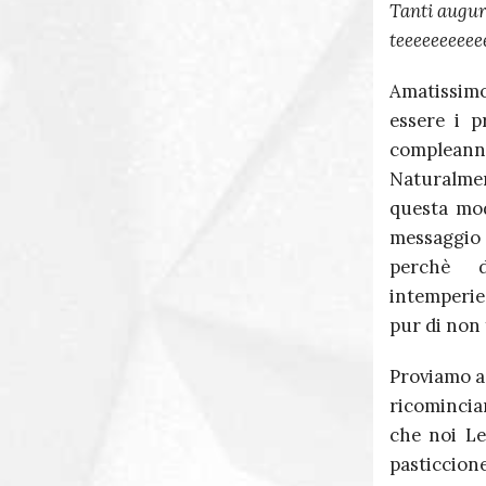
Tanti auguri
teeeeeeeeeee
Amatissim
essere i 
compleann
Naturalme
questa mod
messaggio 
perchè d
intemperie
pur di non 
Proviamo a 
ricomincian
che noi Le
pasticcion