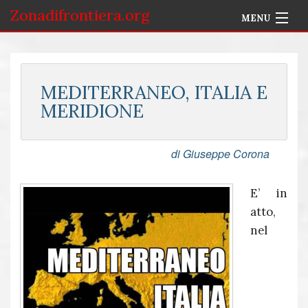
Zonadifrontiera.org
MENU
Home
Selezione per Autore
MEDITERRANEO, ITALIA E
MERIDIONE
Info
Accedi
di Giuseppe Corona
E’ in
atto,
nel