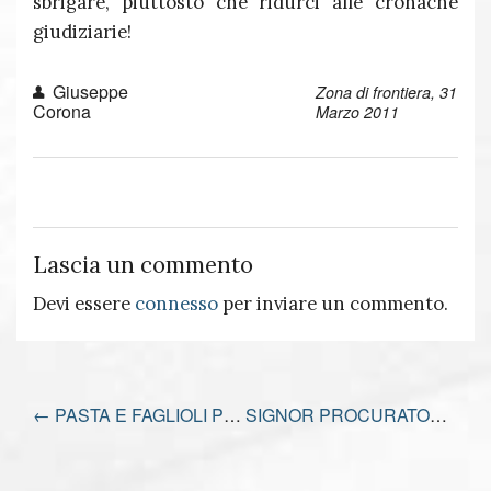
sbrigare, piuttosto che ridurci alle cronache
giudiziarie!
Giuseppe
Zona di frontiera, 31
Corona
Marzo 2011
Lascia un commento
Devi essere
connesso
per inviare un commento.
←
PASTA E FAGLIOLI PER LO SPIRITO
SIGNOR PROCURATORE, SONO UN CAMORRISTA…