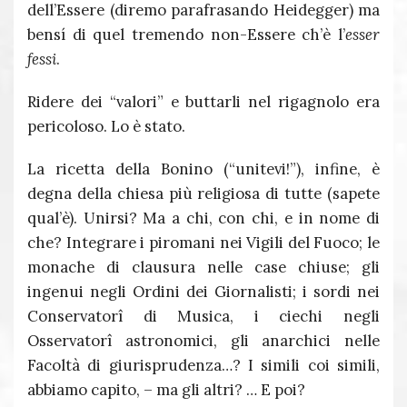
dell’Essere (diremo parafrasando Heidegger) ma
bensí di quel tremendo non-Essere ch’è l’
esser
fessi
.
Ridere dei “valori” e buttarli nel rigagnolo era
pericoloso. Lo è stato.
La ricetta della Bonino (“unitevi!”), infine, è
degna della chiesa più religiosa di tutte (sapete
qual’è). Unirsi? Ma a chi, con chi, e in nome di
che? Integrare i piromani nei Vigili del Fuoco; le
monache di clausura nelle case chiuse; gli
ingenui negli Ordini dei Giornalisti; i sordi nei
Conservatorî di Musica, i ciechi negli
Osservatorî astronomici, gli anarchici nelle
Facoltà di giurisprudenza…? I simili coi simili,
abbiamo capito, – ma gli altri? … E poi?