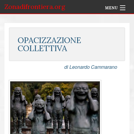
Zonadifrontiera.org
MENU
Home
Selezione per Autore
OPACIZZAZIONE
COLLETTIVA
Info
Accedi
di Leonardo Cammarano