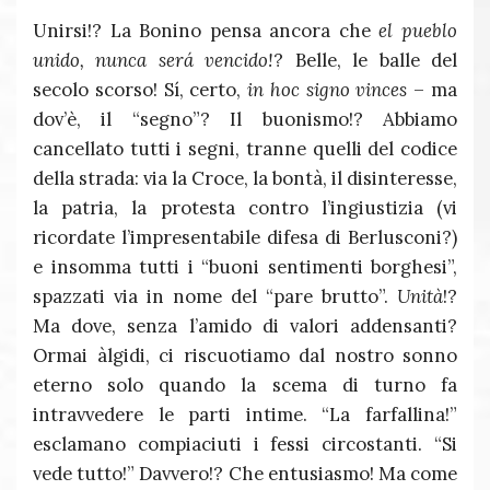
Unirsi!? La Bonino pensa ancora che
el pueblo
unido, nunca será vencido!
? Belle, le balle del
secolo scorso! Sí, certo,
in hoc signo vinces
– ma
dov’è, il “segno”? Il buonismo!? Abbiamo
cancellato tutti i segni, tranne quelli del codice
della strada: via la Croce, la bontà, il disinteresse,
la patria, la protesta contro l’ingiustizia (vi
ricordate l’impresentabile difesa di Berlusconi?)
e insomma tutti i “buoni sentimenti borghesi”,
spazzati via in nome del “pare brutto”.
Unità
!?
Ma dove, senza l’amido di valori addensanti?
Ormai àlgidi, ci riscuotiamo dal nostro sonno
eterno solo quando la scema di turno fa
intravvedere le parti intime. “La farfallina!”
esclamano compiaciuti i fessi circostanti. “Si
vede tutto!” Davvero!? Che entusiasmo! Ma come