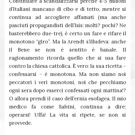
Continuare a scandalizzarsi perché 4-5 milioni
d’Italiani mancano di cibo e di tetto, mentre si
continua ad accogliere affamati (ma anche
pasciuti propagandisti dell’Isis: molti? pochi? Ne
basterebbero due-tre), è certo un fare e rifare il
monotono “giro”. Ma la Arendt s’illudeva: anche
il Bene se non è sentito è banale. Il
ragionamento ricorda quello che si usa fare
contro la chiesa cattolica. È vero: la sua ricetta –
confessarsi – è monotona. Ma non siamo noi
peccatori i veri monotoni, noi che pecchiamo
ogni sera dopo esserci confessati ogni mattina!?
O allora prendi il caso dell’ernia esofagea. Il mio
medico fa come Salvini, continua a dire:
operarsi! Uffa! La vita si ripete, se non si
provvede.