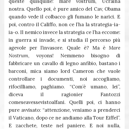
queste quisquilie: mare vostrum, Ucraina
nostra. Quello poi, è pure amico del Cav, Obama
quando vede il colbacco gli fumano le narici. E
poi, contro il Califfo, non ce l’ha la strategia-ia-
ia-o. Il nemico invece la strategia ce l’ha eccome:
in guerra si invade, e si studia il percorso più
agevole per l’invasore. Quale è? Ma è
Mare
Nostrum
, voyons! Nemmeno bisogno di
fabbricare un cavallo di legno anfibio, bastano i
barconi, mica siamo lord Cameron che vuole
controllare i documenti, noi accogliamo,
rifocilliamo, paghiamo. “Com’è umano, lei”,
diceva il ragionier Fantozzi
comeseavessevistoalfani. Quelli poi, ci hanno
pure avvisato: “attenzione, veniamo a prenderci
il Vaticano, dopo ce ne andiamo alla Tour Eiffel”.
E zacchete, teste nel paniere. E noi nulla,