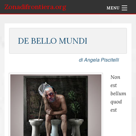
Zonadifrontiera.org
MENU
Home
Selezione per Autore
DE BELLO MUNDI
Info
di Angela Piscitelli
Accedi
Non
est
bellum
quod
est