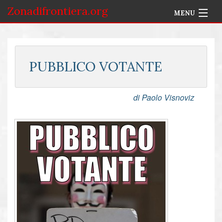
Zonadifrontiera.org
MENU
Home
Selezione per Autore
PUBBLICO VOTANTE
Info
di Paolo Visnoviz
Accedi