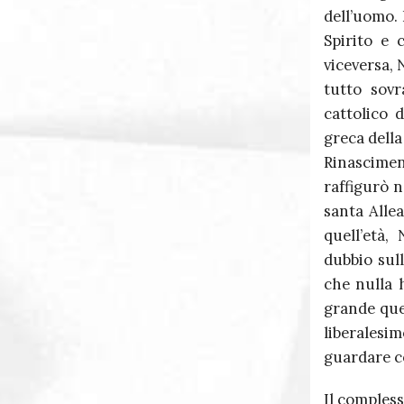
dell’uomo.
Spirito e 
viceversa, 
tutto sovr
cattolico d
greca della
Rinascimen
raffigurò n
santa Alle
quell’età,
dubbio sul
che nulla 
grande ques
liberalesi
guardare co
Il comples