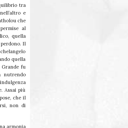
ilibrio tra
ell’altro e
katholou che
 permise al
lico, quella
 perdono. Il
ichelangelo
vando quella
. Grande fu
on nutrendo
 indulgenza
. Assai più
pose, che il
rsi, non di
ina armonia