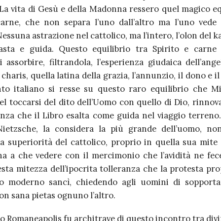
 La vita di Gesù e della Madonna ressero quel magico equ
carne, che non separa l’uno dall’altro ma l’uno vede n
Nessuna astrazione nel cattolico, ma l’intero, l’olon del 
asta e guida. Questo equilibrio tra Spirito e carne
i assorbire, filtrandola, l’esperienza giudaica dell’ange
 charis, quella latina della grazia, l’annunzio, il dono e il
to italiano si resse su questo raro equilibrio che M
el toccarsi del dito dell’Uomo con quello di Dio, rinno
anza che il Libro esalta come guida nel viaggio terreno
 Nietzsche, la considera la più grande dell’uomo, n
la superiorità del cattolico, proprio in quella sua mite
ha a che vedere con il mercimonio che l’avidità ne fece
ta mitezza dell’ipocrita tolleranza che la protesta pro
mo moderno sancì, chiedendo agli uomini di sopporta
n sana pietas ognuno l’altro.
so Romaneapolis fu architrave di questo incontro tra div