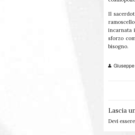
Il sacerdo
ramoscello
incarnata 
sforzo com
bisogno.
Giuseppe
Lascia u
Devi esser