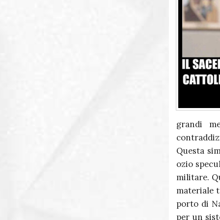
grandi me
contraddizi
Questa sim
ozio specul
militare. Q
materiale t
porto di N
per un sist