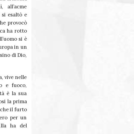
, all’acme
 si esaltò e
che provocò
oca ha rotto
ell’uomo si è
Europa in un
sino di Dio,
, vive nelle
lo e fuoco,
tà è la sua
osi la prima
che il furto
iero per un
ulla ha del