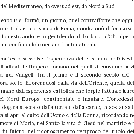
 del Mediterraneo, da ovest ad est, da Nord a Sud.
apolis si formò, un giorno, quel contrafforte che oggi
Finis Italiae” col sacco di Roma, condizionò il formarsi
ddomesticando e ingentilendo il barbaro d’Oltralpe, 
slam confinandolo nei suoi limiti naturali.
contesto si svolse l’esperienza del cristiano nell’Ovest
gli albori dell’Impero romano nei quali si consumò la vi
a nei Vangeli, tra il primo e il secondo secolo d.C. 
ra sorto. Biforcandosi dalla via dell’Oriente, quella de
 mano dall’esperienza cattolica che forgiò l’attuale Euro
el Nord Europa, continentale e insulare. L’ortodossi
il dogma staccato dalla terra e dalla carne, in sostanza 
ità si aprì al culto dell’Uomo e della Donna, ricordando ne
amore di Maria, nel Santo la vita di Gesù nel martirio e n
a fu fulcro, nel riconoscimento reciproco del ruolo de