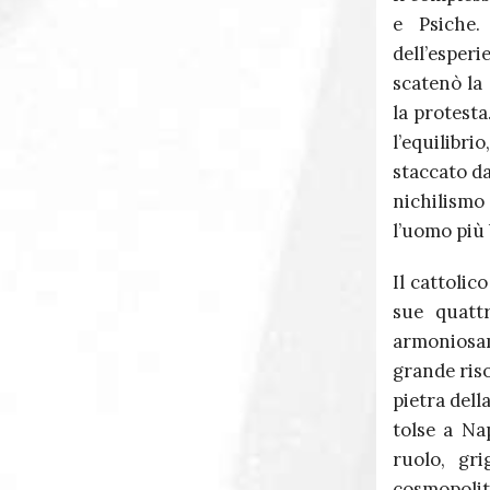
e Psiche.
dell’esperi
scatenò la
la protesta
l’equilibrio
staccato da
nichilismo 
l’uomo più
Il cattolic
sue quattr
armoniosam
grande riso
pietra dell
tolse a Na
ruolo, gri
cosmopoliti