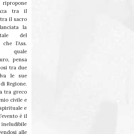
, ripropone
Massimo Martini
nza tra il
Giuseppe Corona
tra il sacro
anciata la
tale del
 che l’Ass.
la quale
auro, pensa
iosi tra due
lva le sue
 di Regione.
a tra greco
nio civile e
spirituale e
’evento è il
ineludibile
gendosi alle