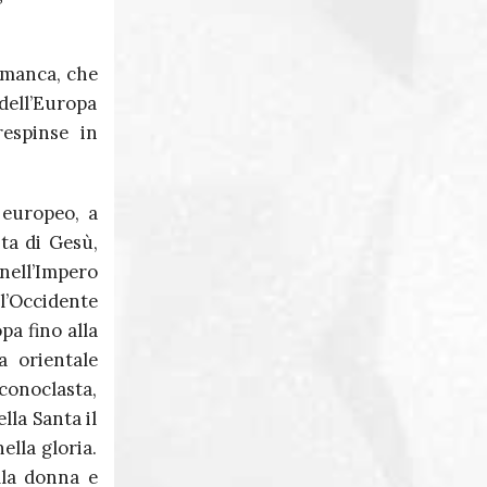
 manca, che
 dell’Europa
respinse in
 europeo, a
ta di Gesù,
nell’Impero
ll’Occidente
pa fino alla
a orientale
iconoclasta,
lla Santa il
ella gloria.
lla donna e