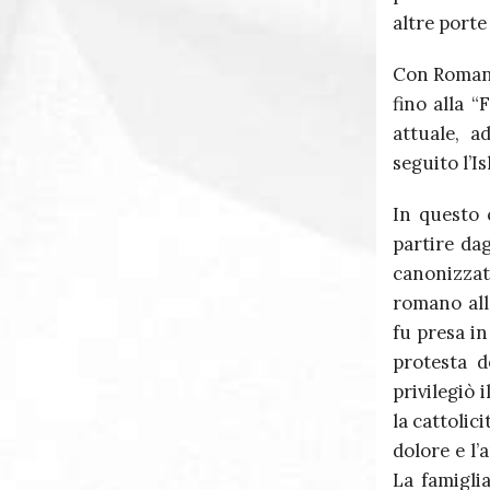
altre porte
Con Romane
fino alla “
attuale, a
seguito l’I
In questo 
partire da
canonizzat
romano allo
fu presa in
protesta d
privilegiò 
la cattolic
dolore e l’
La famigli