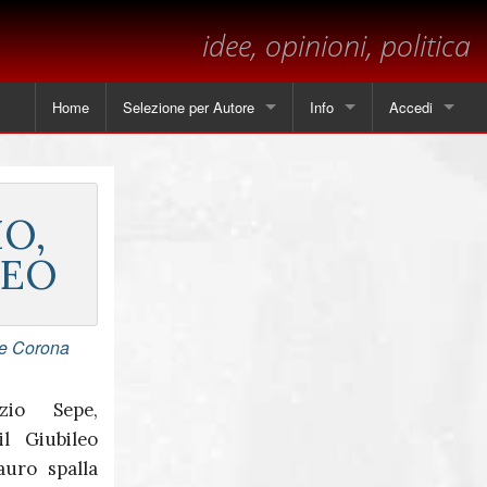
idee, opinioni, politica
Home
Selezione per Autore
Info
Accedi
Tutti gli articoli
Contatti
Angela Piscitelli
Sul margine
IO,
Leonardo Cammarano
Dichiarazione sulla privacy
NEO
Marsilio
pe Corona
Andrea Mastrantoni
Paolo Visnoviz
zio Sepe,
l Giubileo
Mario Colella
auro spalla