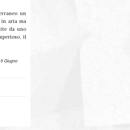
terraneo un
 in aria ma
nite da uno
perioso, il
 15 Giugno