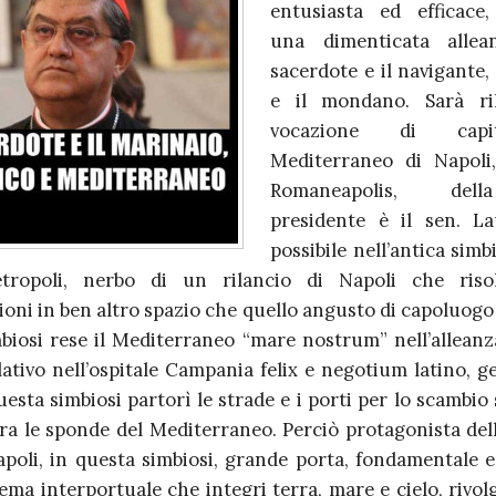
entusiasta ed efficace
una dimenticata allea
sacerdote e il navigante, 
e il mondano. Sarà ril
vocazione di capi
Mediterraneo di Napoli,
Romaneapolis, del
presidente è il sen. L
possibile nell’antica simb
tropoli, nerbo di un rilancio di Napoli che riso
oni in ben altro spazio che quello angusto di capoluogo
biosi rese il Mediterraneo “mare nostrum” nell’alleanz
ativo nell’ospitale Campania felix e negotium latino, ge
uesta simbiosi partorì le strade e i porti per lo scambio 
ra le sponde del Mediterraneo. Perciò protagonista dell
apoli, in questa simbiosi, grande porta, fondamentale e 
ema interportuale che integri terra, mare e cielo, rivol