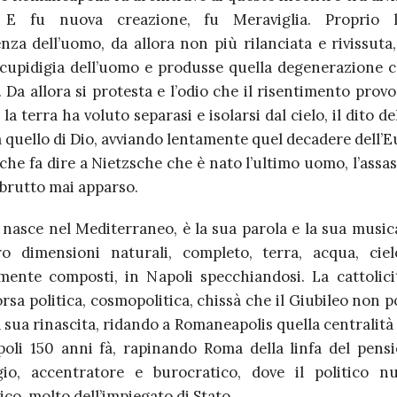
 E fu nuova creazione, fu Meraviglia. Proprio lì
enza dell’uomo, da allora non più rilanciata e rivissuta,
 cupidigia dell’uomo e produsse quella degenerazione 
. Da allora si protesta e l’odio che il risentimento prov
, la terra ha voluto separasi e isolarsi dal cielo, il dito d
 quello di Dio, avviando lentamente quel decadere dell’
che fa dire a Nietzsche che è nato l’ultimo uomo, l’assas
 brutto mai apparso.
o nasce nel Mediterraneo, è la sua parola e la sua musica
o dimensioni naturali, completo, terra, acqua, cie
ente composti, in Napoli specchiandosi. La cattolici
rsa politica, cosmopolitica, chissà che il Giubileo non p
a sua rinascita, ridando a Romaneapolis quella centralità 
poli 150 anni fà, rapinando Roma della linfa del pens
gio, accentratore e burocratico, dove il politico n
co, molto dell’impiegato di Stato.