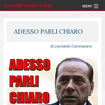
Zonadifrontiera.org
MENU
Home
Selezione per Autore
ADESSO PARLI CHIARO
Info
di Leonardo Cammarano
Accedi