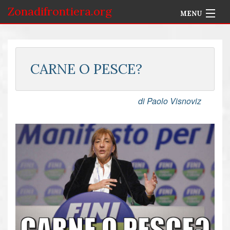
Zonadifrontiera.org
MENU
Home
Selezione per Autore
CARNE O PESCE?
Info
di Paolo Visnoviz
Accedi