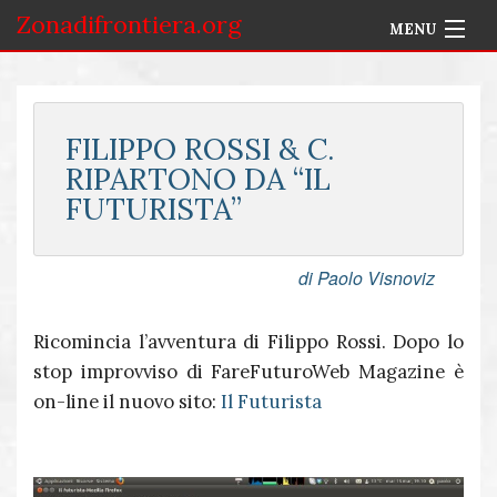
Zonadifrontiera.org
MENU
Home
Selezione per Autore
FILIPPO ROSSI & C.
RIPARTONO DA “IL
Info
FUTURISTA”
Accedi
di Paolo Visnoviz
Ricomincia l’avventura di Filippo Rossi. Dopo lo
stop improvviso di FareFuturoWeb Magazine è
on-line il nuovo sito:
Il Futurista