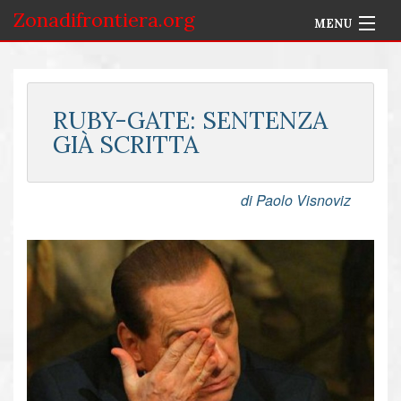
Zonadifrontiera.org
MENU
Home
Selezione per Autore
RUBY-GATE: SENTENZA
GIÀ SCRITTA
Info
Accedi
di Paolo Visnoviz