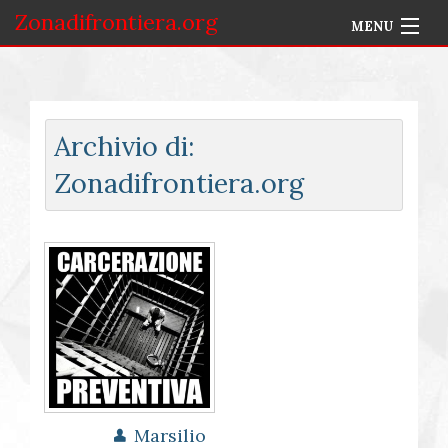
Zonadifrontiera.org
MENU
Home
Selezione per Autore
Archivio di:
Info
Zonadifrontiera.org
Accedi
Marsilio