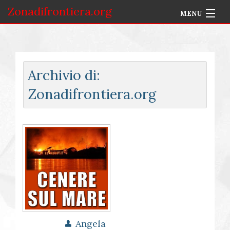
Zonadifrontiera.org
MENU
Home
Selezione per Autore
Archivio di:
Info
Zonadifrontiera.org
Accedi
Angela