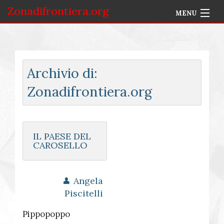
Zonadifrontiera.org
MENU
Home
Selezione per Autore
Archivio di:
Info
Zonadifrontiera.org
Accedi
IL PAESE DEL
CAROSELLO
Angela
Piscitelli
Pippopoppo