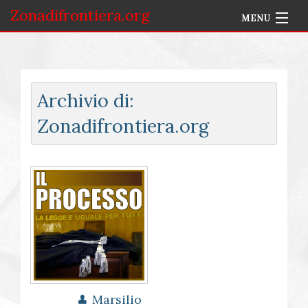
Zonadifrontiera.org
MENU
Home
Selezione per Autore
Archivio di:
Info
Zonadifrontiera.org
Accedi
Marsilio