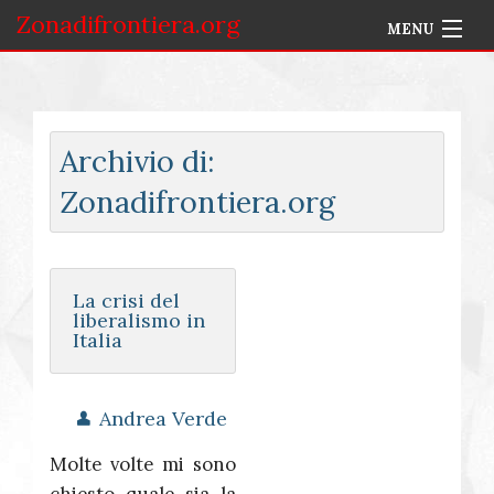
Zonadifrontiera.org
MENU
Home
Selezione per Autore
Archivio di:
Info
Zonadifrontiera.org
Accedi
La crisi del
liberalismo in
Italia
Andrea Verde
Molte volte mi sono