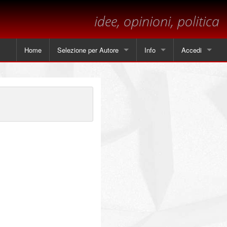
idee, opinioni, politica
Home
Selezione per Autore
Info
Accedi
Tutti gli articoli
Contatti
Angela Piscitelli
Sul margine
Leonardo Cammarano
Dichiarazione sulla privacy
Marsilio
Andrea Mastrantoni
Paolo Visnoviz
Mario Colella