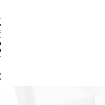
–
a
o
–
i
I
e
e
1