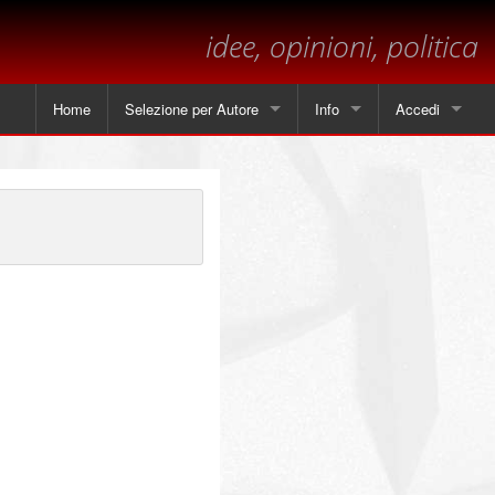
idee, opinioni, politica
Home
Selezione per Autore
Info
Accedi
Tutti gli articoli
Contatti
Angela Piscitelli
Sul margine
Leonardo Cammarano
Dichiarazione sulla privacy
Marsilio
Andrea Mastrantoni
Paolo Visnoviz
Mario Colella