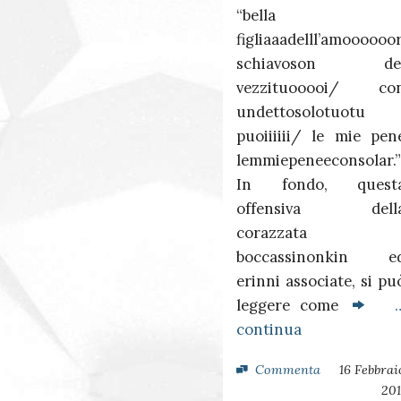
“bella
figliaaadelll’amoooooo
schiavoson de
vezzituooooi/ co
undettosolotuotu
puoiiiiii/ le mie pen
lemmiepeneeconsolar.”
In fondo, quest
offensiva dell
corazzata
boccassinonkin e
erinni associate, si pu
leggere come
continua
Commenta
16 Febbrai
201