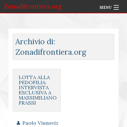
Zonadifrontiera.org
MENU
Home
Selezione per Autore
Archivio di:
Info
Zonadifrontiera.org
Accedi
LOTTA ALLA
PEDOFILIA:
INTERVISTA
ESCLUSIVA A
MASSIMILIANO
FRASSI
Paolo Visnoviz