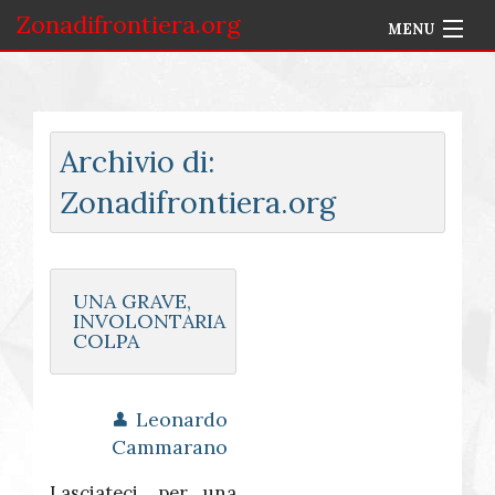
Zonadifrontiera.org
MENU
Home
Selezione per Autore
Archivio di:
Info
Zonadifrontiera.org
Accedi
UNA GRAVE,
INVOLONTARIA
COLPA
Leonardo
Cammarano
Lasciateci, per una