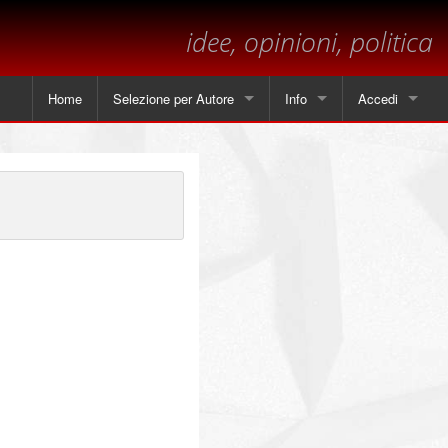
idee, opinioni, politica
Home
Selezione per Autore
Info
Accedi
Tutti gli articoli
Contatti
Angela Piscitelli
Sul margine
Leonardo Cammarano
Dichiarazione sulla privacy
Marsilio
Andrea Mastrantoni
Paolo Visnoviz
Mario Colella