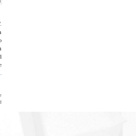
.
n
o
ù
l
e
…
e
1