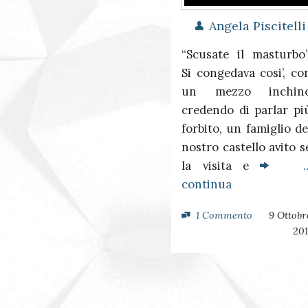
Angela Piscitelli
“Scusate il masturbo”
Si congedava cosi’, co
un mezzo inchin
credendo di parlar pi
forbito, un famiglio de
nostro castello avito s
la visita e
continua
1 Commento
9 Ottobr
201