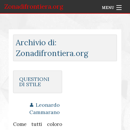
Zonadifrontiera.org
MENU
Home
Selezione per Autore
Archivio di:
Info
Zonadifrontiera.org
Accedi
QUESTIONI
DI STILE
Leonardo
Cammarano
Come tutti coloro