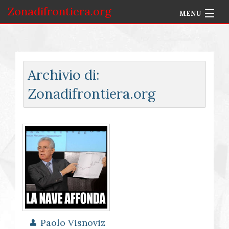
Zonadifrontiera.org
MENU
Home
Selezione per Autore
Archivio di:
Info
Zonadifrontiera.org
Accedi
Paolo Visnoviz