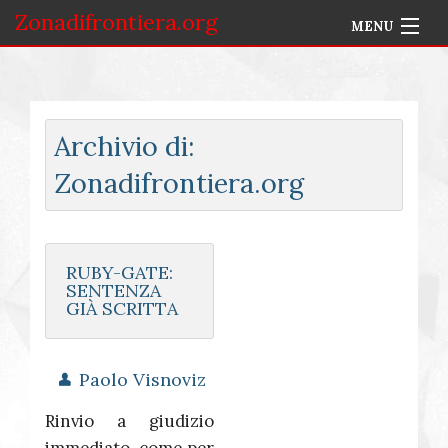
Zonadifrontiera.org
MENU
Home
Selezione per Autore
Archivio di:
Info
Zonadifrontiera.org
Accedi
RUBY-GATE:
SENTENZA
GIÀ SCRITTA
Paolo Visnoviz
Rinvio a giudizio