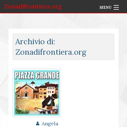
Zonadifrontiera.org
MENU
Home
Selezione per Autore
Archivio di:
Info
Zonadifrontiera.org
Accedi
Angela