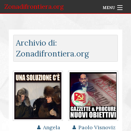
Zonadifrontiera.org
MENU
Home
Selezione per Autore
Archivio di:
Info
Zonadifrontiera.org
Accedi
Angela
Paolo Visnoviz