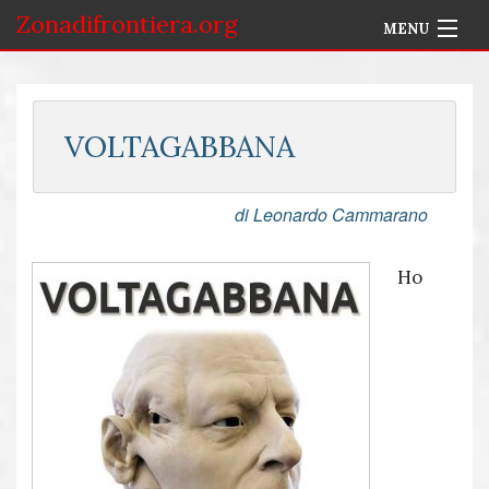
Zonadifrontiera.org
MENU
Home
Selezione per Autore
VOLTAGABBANA
Info
di Leonardo Cammarano
Accedi
Ho