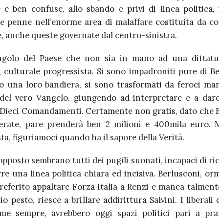
 e ben confuse, allo sbando e privi di linea politica, 
le penne nell’enorme area di malaffare costituita da co
, anche queste governate dal centro-sinistra.
golo del Paese che non sia in mano ad una dittatur
 culturale progressista. Si sono impadroniti pure di Be
o una loro bandiera, si sono trasformati da feroci man
 del vero Vangelo, giungendo ad interpretare e a dare
i Dieci Comandamenti. Certamente non gratis, dato che B
erate, pare prenderà ben 2 milioni e 400mila euro. M
ta, figuriamoci quando ha il sapore della Verità.
opposto sembrano tutti dei pugili suonati, incapaci di r
re una linea politica chiara ed incisiva. Berlusconi, orm
preferito appaltare Forza Italia a Renzi e manca talmen
io pesto, riesce a brillare addirittura Salvini. I liberali
me sempre, avrebbero oggi spazi politici pari a pra