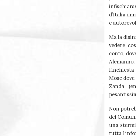
infischiars
d’Italia im
e autorevol
Ma la disin
vedere co
conto, dove
Alemanno.
l’inchiesta
Mose dove i
Zanda (e
pesantissi
Non potrebb
dei Comuni,
una stermi
tutta l’inf