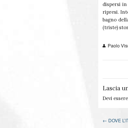
dispersi in
ripresi. In
bagno dell
(triste) stor
Paolo Vis
Lascia u
Devi esser
←
DOVE L’I