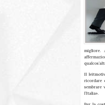
migliore.
affermazion
qualcos’alt
Il leitmot
ricordare 
sembrare v
l’Italia».
Per la cos