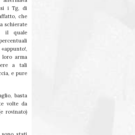
 affermava
Massimo Martini
si i Tg, di
affatto, che
Giuseppe Corona
a schierate
, il quale
ercentuali
 «appunto!,
a loro arma
ere a tali
ccia, e pure
glio, basta
te volte da
e rovinato)
 sono stati