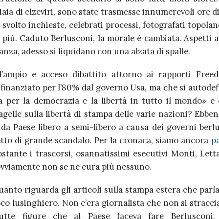
liaia di elzeviri, sono state trasmesse innumerevoli ore d
ri, svolto inchieste, celebrati processi, fotografati topolan
i più. Caduto Berlusconi, la morale è cambiata. Aspetti a
anza, adesso si liquidano con una alzata di spalle.
l’ampio e acceso dibattito attorno ai rapporti Fre
finanziato per l’80% dal governo Usa, ma che si autodef
a per la democrazia e la libertà in tutto il mondo» e 
 pagelle sulla libertà di stampa delle varie nazioni? Ebbene,
 da Paese libero a semi-libero a causa dei governi berlu
etto di grande scandalo. Per la cronaca, siamo ancora
p
stante i trascorsi, osannatissimi esecutivi Monti, Letta
ovviamente non se ne cura più nessuno.
anto riguarda gli articoli sulla stampa estera che parl
o lusinghiero. Non c’era giornalista che non si straccia
utte figure che al Paese faceva fare Berlusconi, 