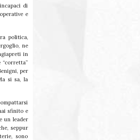
incapaci di
operative e
a politica,
rgoglio, ne
giapreti in
 “corretta”
enigni, per
a si sa, la
icompattarsi
ai sfinito e
te un leader
 che, seppur
terie, sono