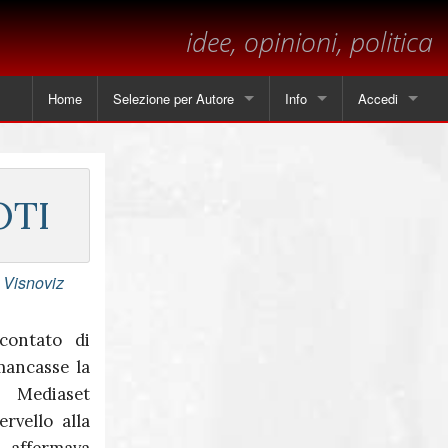
idee, opinioni, politica
Home
Selezione per Autore
Info
Accedi
Tutti gli articoli
Contatti
Angela Piscitelli
Sul margine
OTI
Leonardo Cammarano
Dichiarazione sulla privacy
Marsilio
 Visnoviz
Andrea Mastrantoni
contato di
mancasse la
Paolo Visnoviz
 Mediaset
Mario Colella
ervello alla