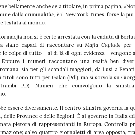
ene bellamente anche se a titolare, in prima pagina, «No
mune dalla criminalità», è il New York Times, forse la più
e testata al mondo.
formacjia non si è certo arrestata con la caduta di Berlu
sa siano capaci di raccontare su
Mafia Capitale
per 
 le colpe di tutto – al di là di ogni evidenza – vengono 
 Eppure i numeri raccontano una realtà ben divers
 romana, sia per gli scandali maggiori, da Lusi a Penat
 titoli sono tutti per Galan (Pdl), ma si sorvola su Gior
ntrambi PD). Numeri che coinvolgono la sinistr
mo.
e essere diversamente. Il centro-sinistra governa la qu
 delle Province e delle Regioni. È al governo in Italia e
nata pletora di rappresentanti in Europa. Controlla p
ormazione; salvo quattro giornaletti di area opposta, tra