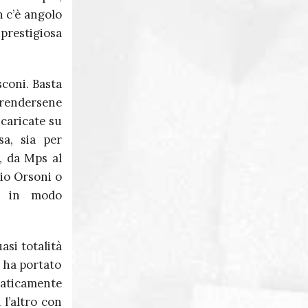
n c’è angolo
 prestigiosa
sconi. Basta
rendersene
scaricate su
a, sia per
i, da Mps al
gio Orsoni o
a in modo
asi totalità
d ha portato
raticamente
 l’altro con