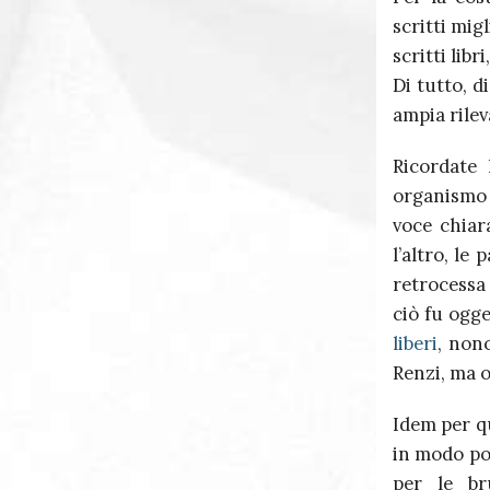
scritti mig
scritti lib
Di tutto, d
ampia rilev
Ricordate 
organismo 
voce chiar
l’altro, le
retrocessa
ciò fu ogg
liberi
, nono
Renzi, ma 
Idem per qu
in modo poc
per le br