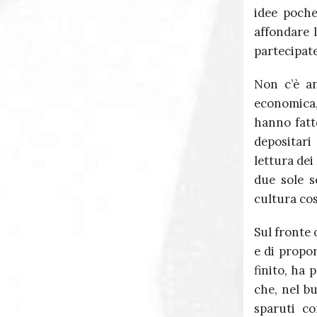
idee poche
affondare 
partecipate
Non c’è an
economica,
hanno fatt
depositari
lettura de
due sole s
cultura cos
Sul fronte 
e di propor
finito, ha 
che, nel bu
sparuti co