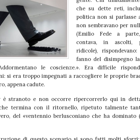
gente. Chi timidamente
che su dette reti, inclu
politica non si parlasse 
non sembravano per null
(Emilio Fede a parte
contava, in ascolti, p
ridicole), rispondevano:
fanno del disimpegno l
 Addormentano le coscienze.». Era difficile rispond
i: si era troppo impegnati a raccogliere le proprie bra
ro, appena cadute.
iv è stranoto e non occorre ripercorrerlo qui in detta
che termina con il ritornello, ripetuto talmente tan
ero, del «ventennio berlusconiano che ha dominato (
truzione di questo scenario si sono fatti molti sforzi: