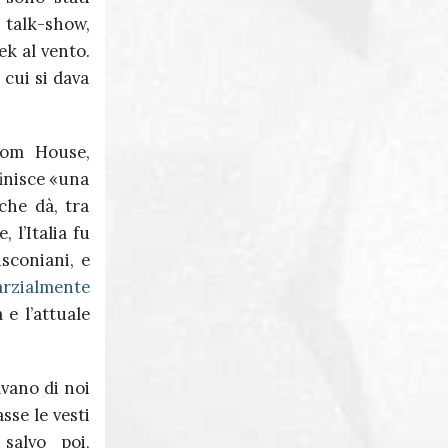
i talk-show,
ek al vento.
 cui si dava
edom House,
inisce «una
che dà, tra
 l’Italia fu
sconiani, e
arzialmente
 e l’attuale
avano di noi
sse le vesti
salvo poi,