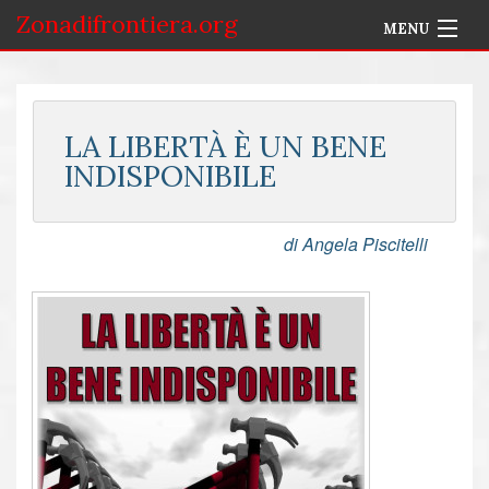
Zonadifrontiera.org
MENU
Home
Selezione per Autore
LA LIBERTÀ È UN BENE
INDISPONIBILE
Info
Accedi
di Angela Piscitelli