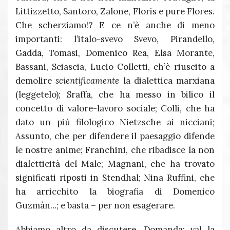
Littizzetto, Santoro, Zalone, Floris e pure Flores.
Che scherziamo!? E ce n’è anche di meno
importanti: l’italo-svevo Svevo, Pirandello,
Gadda, Tomasi, Domenico Rea, Elsa Morante,
Bassani, Sciascia, Lucio Colletti, ch’è riuscito a
demolire
scientificamente
la dialettica marxiana
(leggetelo); Sraffa, che ha messo in bilico il
concetto di valore-lavoro sociale; Colli, che ha
dato un più filologico Nietzsche ai nicciani;
Assunto, che per difendere il paesaggio difende
le nostre anime; Franchini, che ribadisce la non
dialetticità del Male; Magnani, che ha trovato
significati riposti in Stendhal; Nina Ruffini, che
ha arricchito la biografia di Domenico
Guzmán…; e basta – per non esagerare.
Abbiamo altro da discutere. Domanda: val la