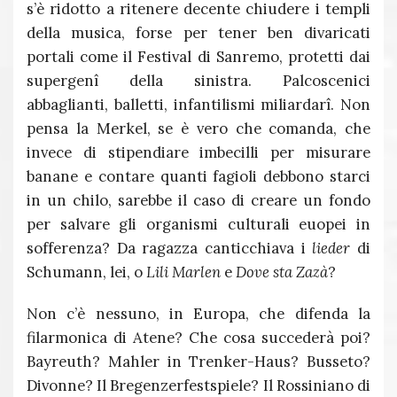
s’è ridotto a ritenere decente chiudere i templi
della musica, forse per tener ben divaricati
portali come il Festival di Sanremo, protetti dai
supergenî della sinistra. Palcoscenici
abbaglianti, balletti, infantilismi miliardarî. Non
pensa la Merkel, se è vero che comanda, che
invece di stipendiare imbecilli per misurare
banane e contare quanti fagioli debbono starci
in un chilo, sarebbe il caso di creare un fondo
per salvare gli organismi culturali euopei in
sofferenza? Da ragazza canticchiava i
lieder
di
Schumann, lei, o
Lili Marlen
e
Dove sta Zazà
?
Non c’è nessuno, in Europa, che difenda la
filarmonica di Atene? Che cosa succederà poi?
Bayreuth? Mahler in Trenker-Haus? Busseto?
Divonne? Il Bregenzerfestspiele? Il Rossiniano di