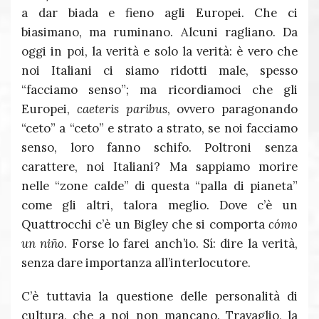
a dar biada e fieno agli Europei. Che ci
biasimano, ma ruminano. Alcuni ragliano. Da
oggi in poi, la verità e solo la verità: è vero che
noi Italiani ci siamo ridotti male, spesso
“facciamo senso”; ma ricordiamoci che gli
Europei,
caeteris paribus
, ovvero paragonando
“ceto” a “ceto” e strato a strato, se noi facciamo
senso, loro fanno schifo. Poltroni senza
carattere, noi Italiani? Ma sappiamo morire
nelle “zone calde” di questa “palla di pianeta”
come gli altri, talora meglio. Dove c’è un
Quattrocchi c’è un Bigley che si comporta
cómo
un niño
. Forse lo farei anch’io. Sí: dire la verità,
senza dare importanza all’interlocutore.
C’è tuttavia la questione delle personalità di
cultura, che a noi non mancano. Travaglio, la