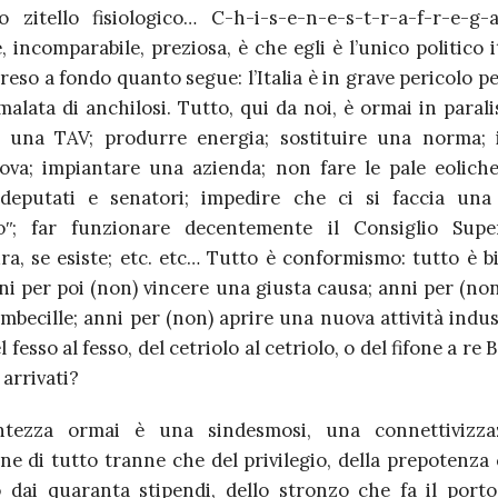
o zitello fisiologico… C-h-i-s-e-n-e-s-t-r-a-f-r-e-g
 incomparabile, preziosa, è che egli è l’unico politico 
eso a fondo quanto segue: l’Italia è in grave pericolo 
lata di anchilosi. Tutto, qui da noi, è ormai in parali
e una TAV; produrre energia; sostituire una norma;
ova; impiantare una azienda; non fare le pale eoliche
deputati e senatori; impedire che ci si faccia una
oʺ; far funzionare decentemente il Consiglio Super
a, se esiste; etc. etc… Tutto è conformismo: tutto è bi
ni per poi (non) vincere una giusta causa; anni per (non
mbecille; anni per (non) aprire una nuova attività indus
l fesso al fesso, del cetriolo al cetriolo, o del fifone a r
arrivati?
ntezza ormai è una sindesmosi, una connettivizza
one di tutto tranne che del privilegio, della prepotenza
o dai quaranta stipendi, dello stronzo che fa il porto