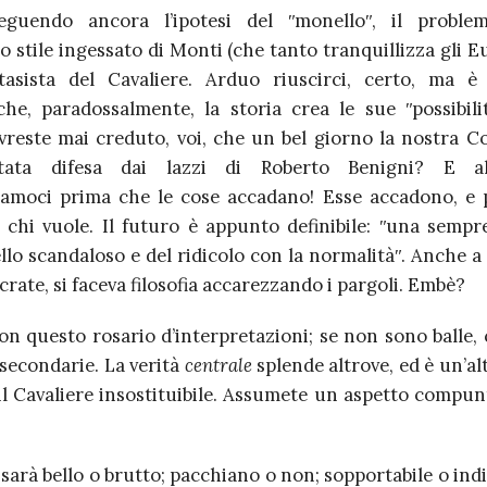
seguendo ancora l’ipotesi del ʺmonelloʺ, il problem
lo stile ingessato di Monti (che tanto tranquillizza gli E
tasista del Cavaliere. Arduo riuscirci, certo, ma 
che, paradossalmente, la storia crea le sue ʺpossibil
vreste mai creduto, voi, che un bel giorno la nostra Co
tata difesa dai lazzi di Roberto Benigni? E a
iamoci prima che le cose accadano! Esse accadono, e p
i chi vuole. Il futuro è appunto definibile: ʺuna sempr
llo scandaloso e del ridicolo con la normalitàʺ. Anche a 
crate, si faceva filosofia accarezzando i pargoli. Embè?
on questo rosario d’interpretazioni; se non sono balle,
secondarie. La verità
centrale
splende altrove, ed è un’alt
il Cavaliere insostituibile. Assumete un aspetto compunt
sarà bello o brutto; pacchiano o non; sopportabile o indig