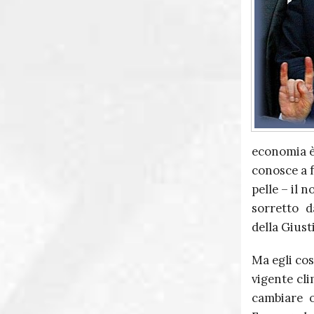
economia è 
conosce a f
pelle – il 
sorretto d
della Giust
Ma egli co
vigente cli
cambiare o