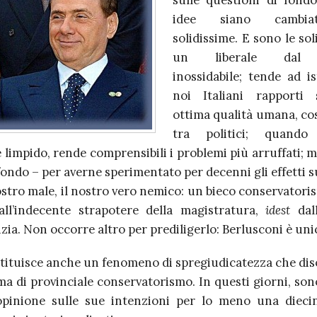
sulle questioni di fondo
idee siano cambia
solidissime. E sono le soli
un liberale dal c
inossidabile; tende ad is
noi Italiani rapporti 
ottima qualità umana, cos
tra politici; quando
limpido, rende comprensibili i problemi più arruffati; 
ondo – per averne sperimentato per decenni gli effetti s
nostro male, il nostro vero nemico: un bieco conservatori
all’indecente strapotere della magistratura,
idest
dall
izia. Non occorre altro per prediligerlo: Berlusconi è uni
stituisce anche un fenomeno di spregiudicatezza che diso
ma di provinciale conservatorismo. In questi giorni, son
pinione sulle sue intenzioni per lo meno una diecin