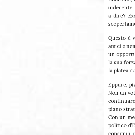
indecente, 
a dire?
Ex
scopertame
Questo è v
amici e nem
un oppor
la sua forz
la platea i
Eppure, pi
Non un voto
continuare
piano stra
Con un mezz
politico d’
consimili 