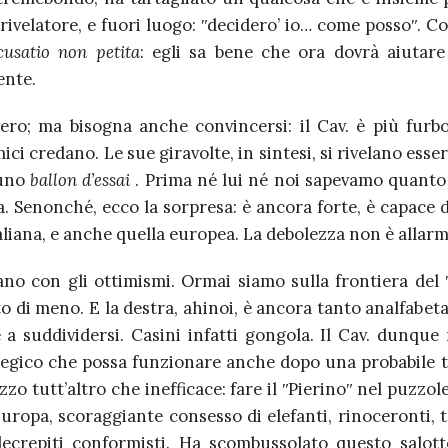
rivelatore, e fuori luogo: ʺdecidero’ io… come possoʺ. 
cusatio non petita
: egli sa bene che ora dovrà aiutare 
nte.
ero; ma bisogna anche convincersi: il Cav. è più furb
ici credano. Le sue giravolte, in sintesi, si rivelano esse
tuno
ballon d’essai
. Prima né lui né noi sapevamo quanto 
a. Senonché, ecco la sorpresa: è ancora forte, è capace 
taliana, e anche quella europea. La debolezza non è allar
ano con gli ottimismi. Ormai siamo sulla frontiera del ʺ
 di meno. E la destra, ahinoi, è ancora tanto analfabeta
 a suddividersi. Casini infatti gongola. Il Cav. dunque
tegico che possa funzionare anche dopo una probabile 
o tutt’altro che inefficace: fare il ʺPierinoʺ nel puzzol
Europa, scoraggiante consesso di elefanti, rinoceronti, 
decrepiti conformisti. Ha scombussolato questo salot