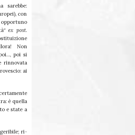
a sarebbe:
uropei), con
è opportuno
itàʺ
ex post
.
stituizione
llora! Non
oi…, poi si
e rinnovata
rovescio: ai
 certamente
ra: è quella
o e state a
eribile; ri-