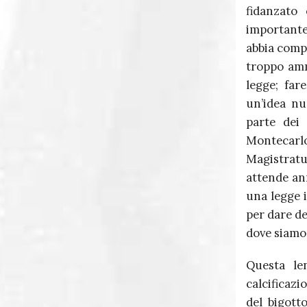
fidanzato 
importante,
abbia compr
troppo amma
legge; far
un’idea nu
parte dei 
Montecarl
Magistratur
attende an
una legge i
per dare de
dove siamo 
Questa le
calcificazi
del bigott