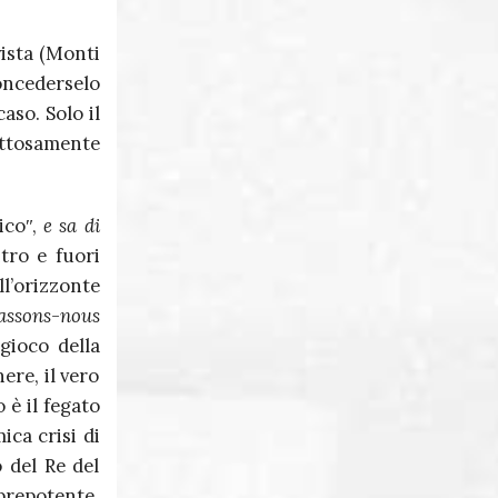
vista (Monti
concederselo
aso. Solo il
iattosamente
icoʺ,
e sa di
ntro e fuori
ll’orizzonte
assons-nous
 gioco della
ere, il vero
è il fegato
ica crisi di
 del Re del
prepotente,