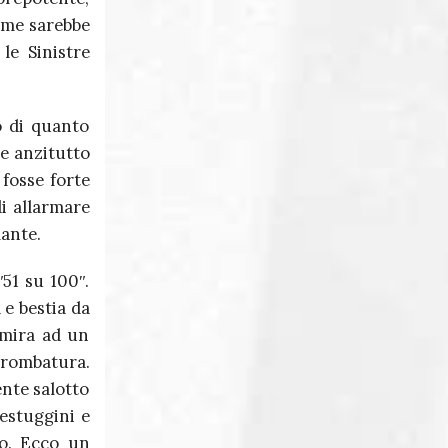
Come sarebbe
le Sinistre
o di quanto
re anzitutto
fosse forte
di allarmare
mante.
51 su 100ʺ.
 e bestia da
 mira ad un
trombatura.
ente salotto
testuggini e
to. Ecco un