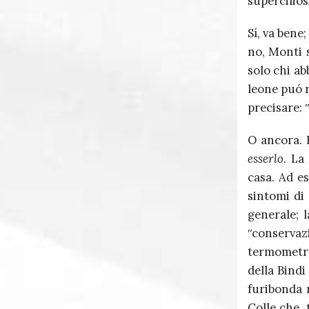
supercilios
Sí, va bene
no, Monti s
solo chi ab
leone puó r
precisare: ʺ
O ancora. 
esserlo
. La
casa. Ad es
sintomi di 
generale; l
ʺconservazi
termometro
della Bindi
furibonda 
Colle che,