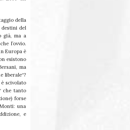
taggio della
 destini del
o già, ma a
che l’ovvio.
in Europa è
non esistono
Bersani, ma
e liberaleʺ?
 è scivolato
ʺ che tanto
ione) forse
 Monti: una
ddizione, e