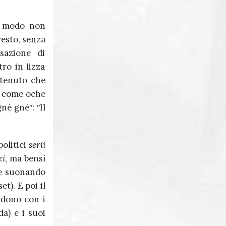
n modo non
esto, senza
sazione di
ro in lizza
stenuto che
e come oche
gnè gnèʺ: ʺIl
politici
serii
zi
, ma bensì
o e suonando
t). E poi il
cidono con i
da) e i suoi