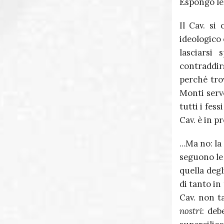
Espongo le 
Il Cav. si
ideologico
lasciarsi
contraddir
perché tro
Monti serv
tutti i fess
Cav. è in p
…Ma no: la 
seguono le 
quella deg
di tanto in
Cav. non ta
nostri
: deb