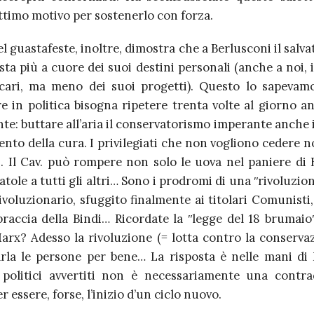
ttimo motivo per sostenerlo con forza.
el guastafeste, inoltre, dimostra che a Berlusconi il salva
 sta più a cuore dei suoi destini personali (anche a noi, i
cari, ma meno dei suoi progetti). Questo lo sapevam
 in politica bisogna ripetere trenta volte al giorno an
te: buttare all’aria il conservatorismo imperante anche 
nto della cura. I privilegiati che non vogliono cedere 
i. Il Cav. può rompere non solo le uova nel paniere di 
atole a tutti gli altri… Sono i prodromi di una ʺrivoluzion
 rivoluzionario, sfuggito finalmente ai titolari Comunisti,
 braccia della Bindi… Ricordate la ʺlegge del 18 brumaio
Marx? Adesso la rivoluzione (= lotta contro la conservaz
rla le persone per bene… La risposta è nelle mani di
 politici avvertiti non è necessariamente una contra
r essere, forse, l’inizio d’un ciclo nuovo.