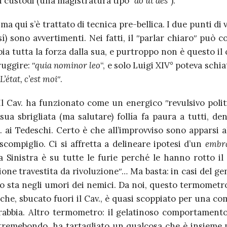
i custodi (una magistratura tipo ʺ
do ut des
ʺ).
; ma qui s’è trattato di tecnica pre-bellica. I due punti di 
í) sono avvertimenti. Nei fatti, il ʺparlar chiaroʺ può 
bia tutta la forza dalla sua, e purtroppo non è questo il c
uggire: ʺ
quia nominor leo
“, e solo Luigi XIV° poteva sch
L’état, c’est moi
ʺ.
Il Cav. ha funzionato come un energico ʺrevulsivo polit
 sua sbrigliata (ma salutare) follía fa paura a tutti, de
. ai Tedeschi. Certo è che all’improvviso sono apparsi a
scompiglio. Ci si affretta a delineare ipotesi d’un
embr
a Sinistra è su tutte le furie perché le hanno rotto il
one travestita da rivoluzioneʺ… Ma basta: in casi del gen
 sta negli umori dei nemici. Da noi, questo termometro 
 che, sbucato fuori il Cav., è quasi scoppiato per una com
rabbia. Altro termometro: il gelatinoso comportamento
 tremebondo, ha tartagliato un qualcosa che è insieme 