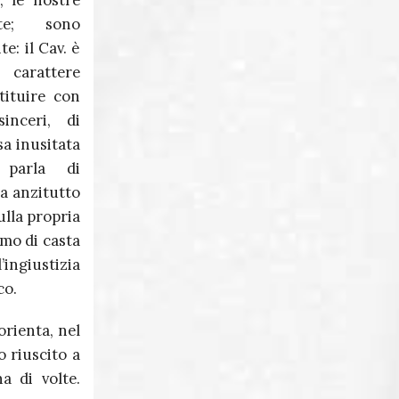
, le nostre
Massimo Martini
te; sono
te: il Cav. è
Giuseppe Corona
arattere
tituire con
sinceri, di
a inusitata
 parla di
ma anzitutto
ulla propria
smo di casta
’ingiustizia
co.
rienta, nel
o riuscito a
a di volte.