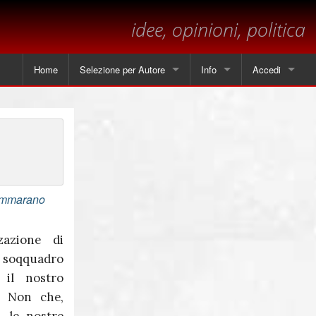
idee, opinioni, politica
Home
Selezione per Autore
Info
Accedi
Tutti gli articoli
Contatti
Angela Piscitelli
Sul margine
Leonardo Cammarano
Dichiarazione sulla privacy
Marsilio
ammarano
Andrea Mastrantoni
zazione di
 soqquadro
Paolo Visnoviz
 il nostro
Mario Colella
. Non che,