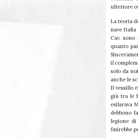
ulteriore o
La teoria d
nave Italia
Cav. sono 
quanto pare
Sinceramen
il compleme
solo da no
anche le sc
Il vessillo
giù tra le
esilarava 
debbono fa
legione di
finirebbe pe