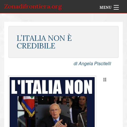
Zonadifrontiera.org
MENU
Home
Selezione per Autore
L’ITALIA NON È
CREDIBILE
Info
Accedi
di Angela Piscitelli
Il