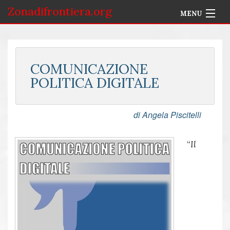
Zonadifrontiera.org
MENU
Home
Selezione per Autore
COMUNICAZIONE
POLITICA DIGITALE
Info
Accedi
di Angela Piscitelli
“
Il