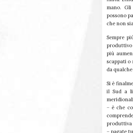
mano. Gli
possono pa
che non sia
Sempre più
produttivo
più aument
scappati o
da qualche 
Si è finalm
il Sud a l
meridionali
– è che co
comprender
produttiva 
– pagate tu