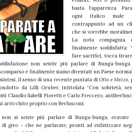
evasori, veri o presunti
basta l’apparenza. Par
ogni italico male 
contrappunto ad un cli
che si vorrebbe moralmen
La nota compagnia 
finalmente soddisfatta: “
fare sacrifici, tocca tirar
ddisfazione non sentir più parlare di Bunga-bunga 
scomparso e finalmente siamo diventati un Paese normale
sintesi, il senso di una recente puntata di
Otto e Mezzo
,
ondotto da Lilli Gruber, intitolata “Con sobrietà, s
iti Claudio Sabelli Fioretti e Carlo Freccero, antiberlu
i arricchito proprio con Berlusconi.
 non si sente più parlare di Bunga-bunga, eravate 
di giro – che ne parlavate, pronti ad enfatizzare ne