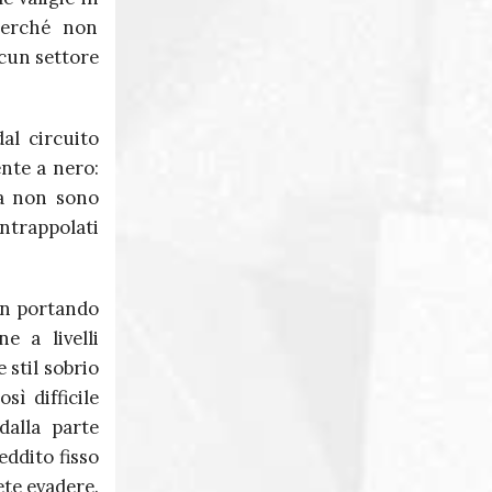
perché non
cun settore
al circuito
nte a nero:
ra non sono
ntrappolati
non portando
e a livelli
 stil sobrio
ì difficile
dalla parte
eddito fisso
ete evadere.