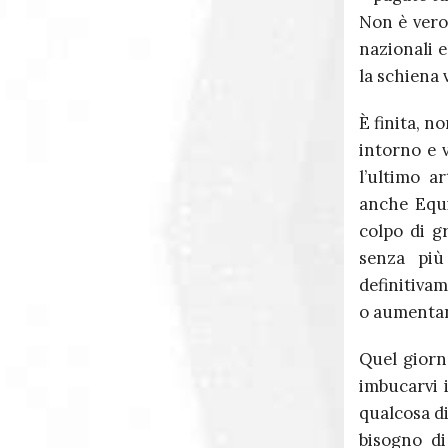
Non è vero,
nazionali e
la schiena 
È finita, n
intorno e 
l’ultimo a
anche Equi
colpo di g
senza più
definitiva
o aumentand
Quel giorn
imbucarvi 
qualcosa d
bisogno di