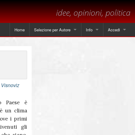
idee, opinioni, politica
Home
Selezione per Autore
Info
Accedi
Tutti gli articoli
Contatti
Angela Piscitelli
Sul margine
Leonardo Cammarano
Dichiarazione sulla privacy
Marsilio
 Visnoviz
Andrea Mastrantoni
to Paese è
’è un clima
Paolo Visnoviz
ove i primi
Mario Colella
ivenuti gli