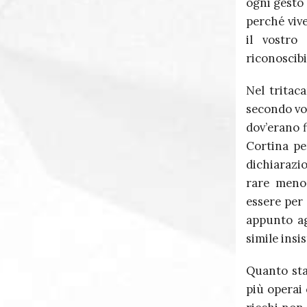
ogni gesto 
perché vive
il vostro
riconoscibi
Nel tritaca
secondo voi
dov’erano f
Cor­tina pe
dichia­ra­zi
rare meno 
essere per e
appunto ag
simile insi
Quanto sta
più operai 