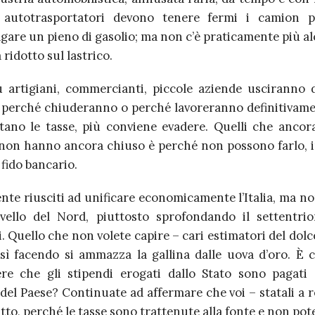
 autotrasportatori devono tenere fermi i camion 
gare un pieno di gasolio; ma non c’è praticamente più al
 ridotto sul lastrico.
 artigiani, commercianti, piccole aziende usciranno d
 perché chiuderanno o perché lavoreranno definitivame
ano le tasse, più conviene evadere. Quelli che anco
 non hanno ancora chiuso è perché non possono farlo, i
fido bancario.
ente riusciti ad unificare economicamente l’Italia, ma 
ivello del Nord, piuttosto sprofondando il settentrion
. Quello che non volete capire – cari estimatori del dolce
sì facendo si ammazza la gallina dalle uova d’oro. È cos
e che gli stipendi erogati dallo Stato sono pagati 
del Paese? Continuate ad affermare che voi – statali a r
tto, perché le tasse sono trattenute alla fonte e non pot