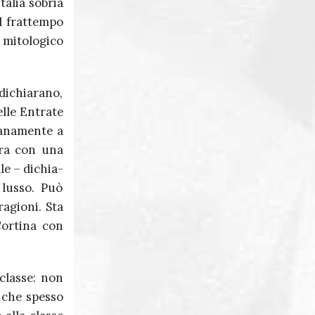
talia sobria
el frattempo
mitologico
 dichiarano,
elle Entrate
a­na­mente a
 Pra con una
ale – dichia­
 lusso. Può
 ragioni. Sta
Cortina con
classe: non
, che spesso