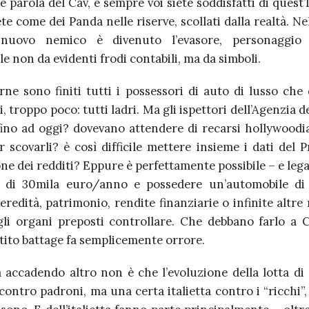
e parola del Cav, e sempre voi siete soddisfatti di quest’I
te come dei Panda nelle riserve, scollati dalla realtà. N
 nuovo nemico è divenuto l’evasore, personaggio 
le non da evidenti frodi contabili, ma da simboli.
rne sono finiti tutti i possessori di auto di lusso che
, troppo poco: tutti ladri. Ma gli ispettori dell’Agenzia d
ino ad oggi? dovevano atten­dere di recarsi hol­ly­woo­di
r sco­varli? è così dif­fi­cile met­tere insieme i dati del
one dei red­diti? Eppure è per­fet­ta­mente pos­si­bile – e leg
di 30mila euro/anno e pos­se­dere un’automobile di
re­dità, patri­mo­nio, ren­dite finan­zia­rie o infi­nite altre
li organi preposti con­trol­lare. Che debbano farlo a 
stito battage fa semplicemente orrore.
 accadendo altro non è che l’evoluzione della lotta di 
contro padroni, ma una certa italietta contro i “ricchi”