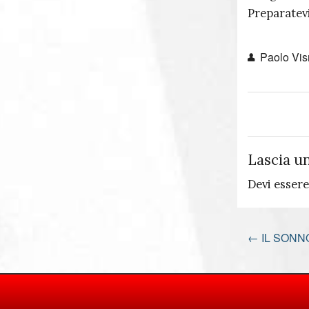
Preparatevi
Paolo Vis
Lascia u
Devi esser
←
IL SONN