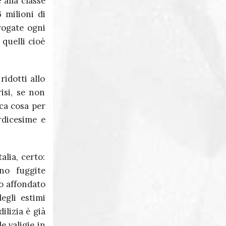
 alla classe
6 milioni di
erogate ogni
 quelli cioè
idotti allo
isi, se non
ca cosa per
rdicesime e
lia, certo:
no fuggite
to affondato
degli estimi
ilizia è già
e valigie in