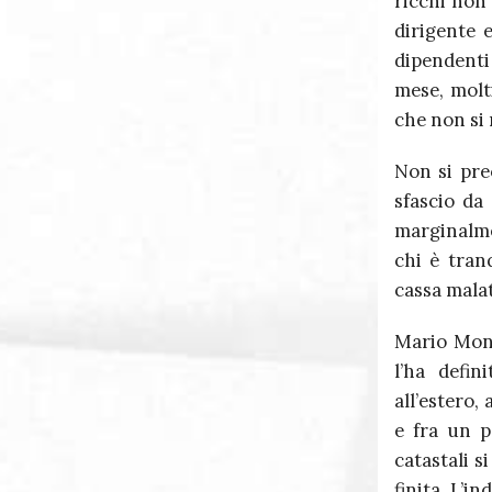
ricchi non 
dirigente e
dipendenti 
mese, molti
che non si
Non si pre
sfascio da
marginalme
chi è tran
cassa malat
Mario Mont
l’ha defi
all’estero,
e fra un po
catastali s
finita. L’i