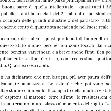
sono. E dell’italietta fanno parte principalmente – oltre
 buona parte di quella intellettuale – quasi tutti i 3,
pubblici, tanti beneficiari dei 24 milioni di pensioni 
 occupati delle grandi industrie o del parastato, tutti
 rendono conto di quanto sta accadendo nel Paese reale.
occupano dei suicidi, quasi quotidiani di imprenditori r
 questo Stato iniquo, perché non sono toccati dalla cr
nte: benzina, vari rincari e a breve anche l’Imu. Ben po
quillamente a stipendio fisso, con tredicesime, quatto
tia. Qualsiasi cosa capiti.
i ha dichiarato che non bisogna più aver paura dell’Ita
nitivamente ammazzata. Le aziende che potevano so
 altre stanno chiudendo. Il comparto della nautica è sta
’ capiterà al mattone: oltre all’Imu, le rivalutazioni 
i tramuteranno in un salasso al momento del rogito. L’ed
ndustria automobilistica, annusata l’aria, da tempo è con l