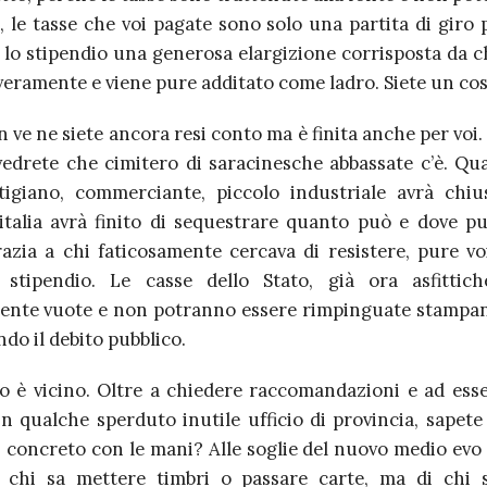
 le tasse che voi pagate sono solo una partita di giro 
 lo stipendio una generosa elargizione corrisposta da c
veramente e viene pure additato come ladro. Siete un cos
on ve ne siete ancora resi conto ma è finita anche per voi
vedrete che cimitero di saracinesche abbassate c’è. Q
rtigiano, commerciante, piccolo industriale avrà chi
talia avrà finito di sequestrare quanto può e dove pu
razia a chi faticosamente cercava di resistere, pure vo
 stipendio. Le casse dello Stato, già ora asfittich
mente vuote e non potranno essere rimpinguate stamp
o il debito pubblico.
o è vicino. Oltre a chiedere raccomandazioni e ad esse
in qualche sperduto inutile ufficio di provincia, sapete
i concreto con le mani? Alle soglie del nuovo medio evo 
 chi sa mettere timbri o passare carte, ma di chi 