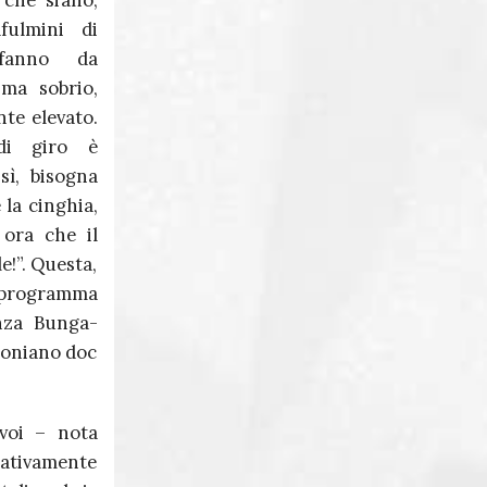
 che siano,
Massimo Martini
afulmini di
fanno da
Giuseppe Corona
ma sobrio,
te elevato.
di giro è
sì, bisogna
e la cinghia,
ora che il
!”. Questa,
 programma
enza Bunga-
sconiano doc
voi – nota
gativamente