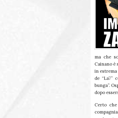
ma che so
Cainano è 
in estrema 
de “La7” c
bunga”. Osp
dopo essers
Certo che
compagnia 