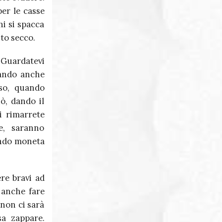
per le casse
hi si spacca
to secco.
. Guardatevi
uando anche
uso, quando
ò, dando il
i rimarrete
e, saranno
ando moneta
re bravi ad
 anche fare
non ci sarà
sa zappare.