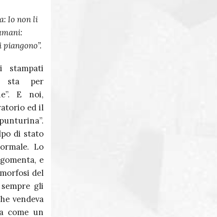
Massimo Martini
a: Io non li
Giuseppe Corona
 umani:
i piangono”.
i stampati
e sta per
e”. E noi,
torio ed il
punturina”.
lpo di stato
Normale. Lo
 sgomenta, e
amorfosi del
 sempre gli
 che vendeva
ira come un