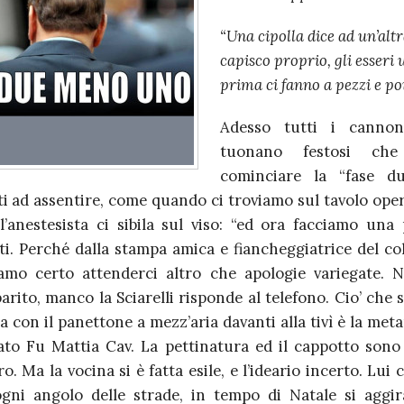
“Una cipolla dice ad un’altr
capisco proprio, gli esseri
prima ci fanno a pezzi e po
Adesso tutti i cannon
tuonano festosi ch
cominciare la “fase du
i ad assentire, come quando ci troviamo sul tavolo opera
l’anestesista ci sibila sul viso: “ed ora facciamo una 
ti. Perché dalla stampa amica e fiancheggiatrice del co
mo certo attenderci altro che apologie variegate. 
arito, manco la Sciarelli risponde al telefono. Cio’ che
ia con il panettone a mezz’aria davanti alla tivì è la met
to Fu Mattia Cav. La pettinatura ed il cappotto sono
ero. Ma la vocina si è fatta esile, e l’ideario incerto. Lui
gni angolo delle strade, in tempo di Natale si agg