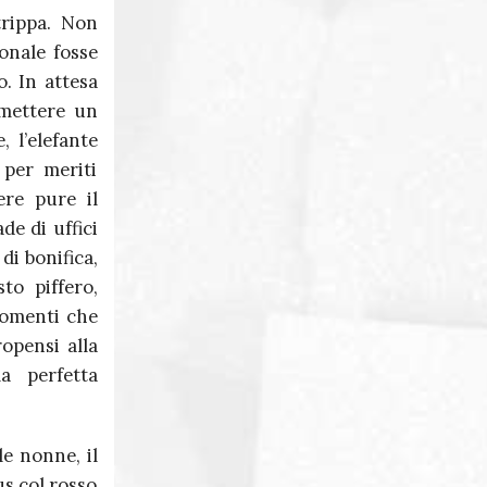
trippa. Non
onale fosse
o. In attesa
 emettere un
 l’elefante
 per meriti
ere pure il
e di uffici
di bonifica,
to piffero,
gomenti che
ropensi alla
a perfetta
le nonne, il
us col rosso