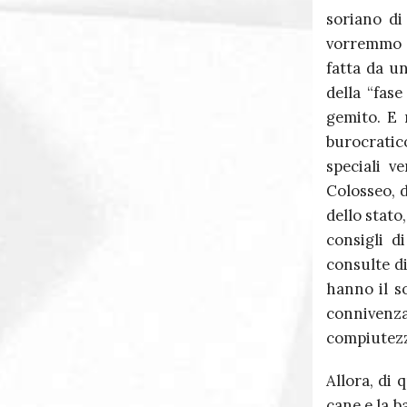
soriano di
vorremmo c
fatta da un
della “fase
gemito. E 
burocratic
speciali v
Colosseo, 
dello stato
consigli d
consulte d
hanno il so
connivenz
compiutezza
Allora, di 
cane e la b