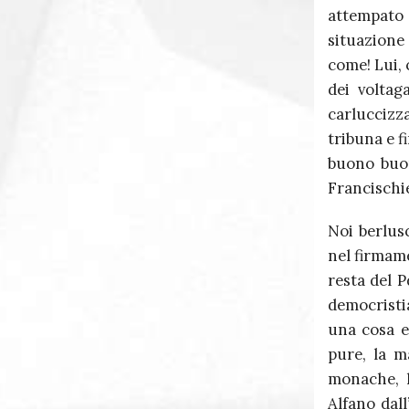
attempato 
situazione
come! Lui, c
dei voltag
carluccizz
tribuna e f
buono buon
Francischi
Noi berlus
nel firmam
resta del P
democristia
una cosa e 
pure, la m
monache, l
Alfano dall