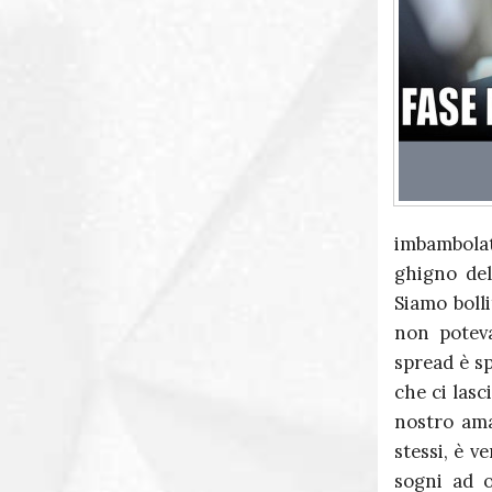
imbambolat
ghigno del
Siamo bolli
non poteva
spread è sp
che ci lasc
nostro ama
stessi, è v
sogni ad o