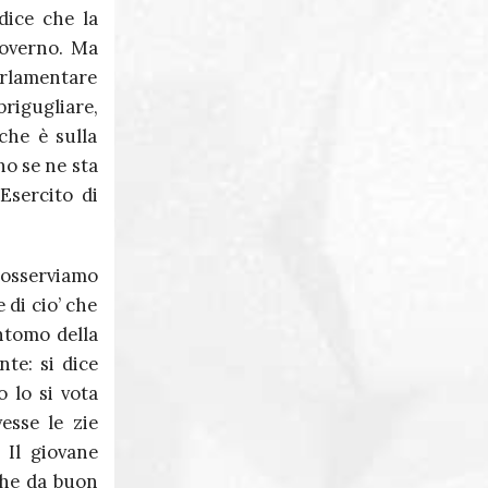
dice che la
governo. Ma
 parlamentare
rigugliare,
che è sulla
no se ne sta
Esercito di
 osserviamo
di cio’ che
intomo della
nte: si dice
o lo si vota
esse le zie
 Il giovane
 che da buon