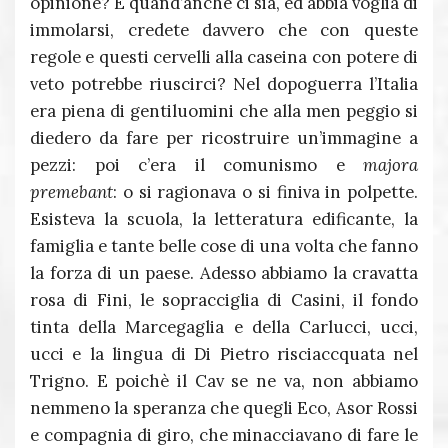
opinione? E quand’anche ci sia, ed abbia voglia di
immolarsi, credete davvero che con queste
regole e questi cervelli alla caseina con potere di
veto potrebbe riuscirci? Nel dopoguerra l’Italia
era piena di gentiluomini che alla men peggio si
diedero da fare per ricostruire un’immagine a
pezzi: poi c’era il comunismo e
majora
premebant
: o si ragionava o si finiva in polpette.
Esisteva la scuola, la letteratura edificante, la
famiglia e tante belle cose di una volta che fanno
la forza di un paese. Adesso abbiamo la cravatta
rosa di Fini, le sopracciglia di Casini, il fondo
tinta della Marcegaglia e della Carlucci, ucci,
ucci e la lingua di Di Pietro risciaccquata nel
Trigno. E poichè il Cav se ne va, non abbiamo
nemmeno la speranza che quegli Eco, Asor Rossi
e compagnia di giro, che minacciavano di fare le