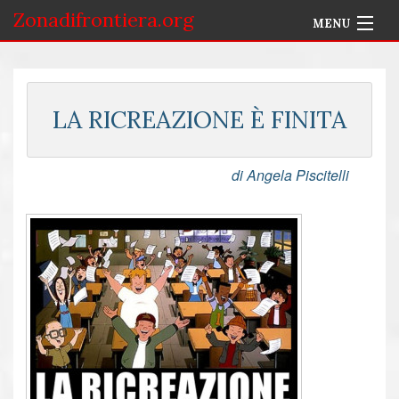
Zonadifrontiera.org
MENU
Home
Selezione per Autore
LA RICREAZIONE È FINITA
Info
di Angela Piscitelli
Accedi