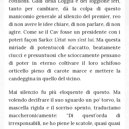
cotillons. Galli della Loggia e del loggione ieri,
tanto per cambiare, dà la colpa di questo
manicomio generale al silenzio del premier, reo
di non avere le idee chiare, di non parlare, di non
agire. Come se il Cav fosse un presidente con i
poteri façon Sarko:
L’état non s’est lui
. Ma questa
miriade di potentucoli d’accatto, beatamente
ciucci e presuntuosi che scioccamente pensano
di poter in eterno coltivare il loro schifoso
orticello pieno di carote marce e mettere la
candeggina in quello del vicino.
Mai silenzio fu più eloquente di questo. Ma
volendo decifrare il suo sguardo un po’ torvo, la
mascella rigida e il sorriso spento, traduciamo
maccheronicamente: “Di quest’orda di
irresponsabili, ne ho piene le scatole, quasi quasi