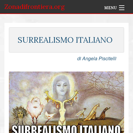
Zonadifrontiera.org
MENU
Home
Selezione per Autore
SURREALISMO ITALIANO
Info
di Angela Piscitelli
Accedi