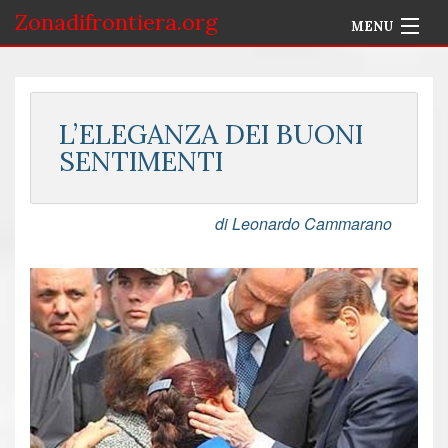
Zonadifrontiera.org
MENU
Home
Selezione per Autore
L’ELEGANZA DEI BUONI
SENTIMENTI
Info
Accedi
di Leonardo Cammarano