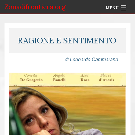
Zonadifrontiera.org
MENU
Home
Selezione per Autore
RAGIONE E SENTIMENTO
Info
di Leonardo Cammarano
Accedi