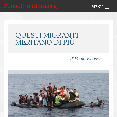
Zonadifrontiera.org
MENU
Home
Selezione per Autore
QUESTI MIGRANTI
MERITANO DI PIÙ
Info
Accedi
di Paolo Visnoviz