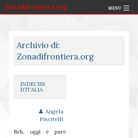
Zonadifrontiera.org
MENU
Home
Selezione per Autore
Archivio di:
Info
Zonadifrontiera.org
Accedi
INDECISI
D’ITALIA
Angela
Piscitelli
Beh, oggi è pure