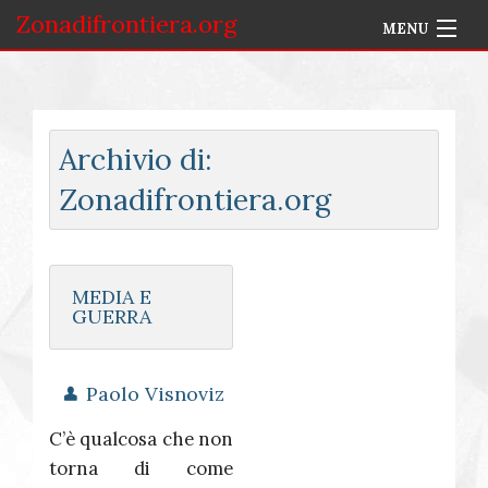
Zonadifrontiera.org
MENU
Home
Selezione per Autore
Archivio di:
Info
Zonadifrontiera.org
Accedi
MEDIA E
GUERRA
Paolo Visnoviz
C’è qualcosa che non
torna di come