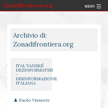
Zonadifrontiera.org
MENU
Home
Selezione per Autore
Archivio di:
Info
Zonadifrontiera.org
Accedi
ITALʹYANSKIĬ
DEZINFORMATSII
–
DISINFORMAZIONE
ITALIANA
Paolo Visnoviz